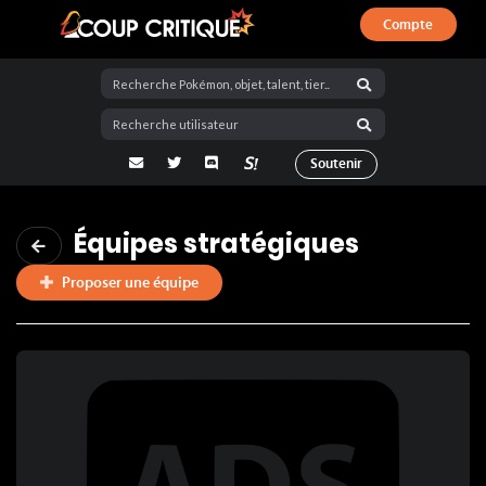
Compte
Coup Critique
adresse email
Twitter
Discord
La Salty Room sur Pokémon Showdo
Soutenir
Équipes stratégiques
Proposer une équipe