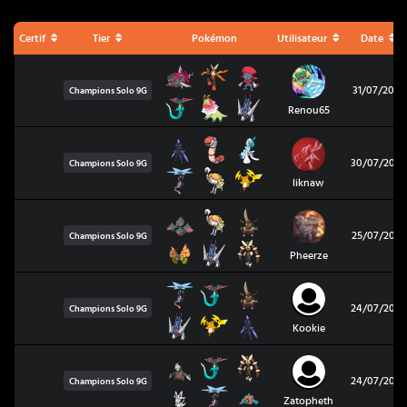
Certif
Tier
Pokémon
Utilisateur
Date
31/07/2026
Champions Solo
9G
Renou65
30/07/2026
Champions Solo
9G
liknaw
25/07/2026
Champions Solo
9G
Pheerze
24/07/2026
Champions Solo
9G
Kookie
24/07/2026
Champions Solo
9G
Zatopheth