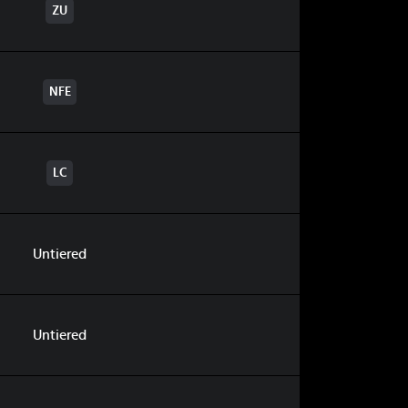
ZU
NFE
LC
Untiered
Untiered