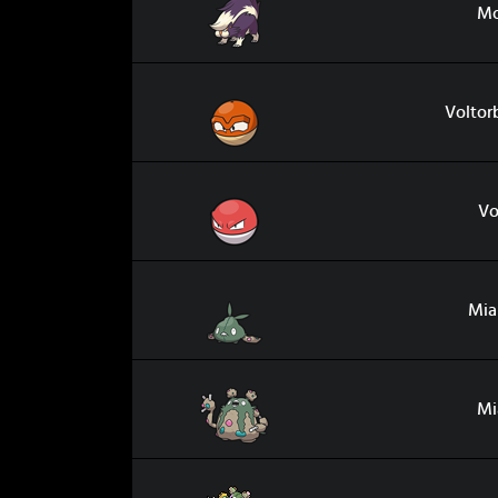
Mo
Voltorbe de Hisui
Voltor
Voltorbe
Vo
Miamiasme
Mia
Miasmax
Mi
Miasmax Gigamax