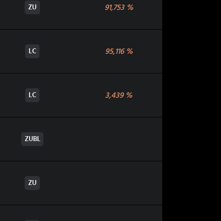
91,753
%
ZU
95,116
%
LC
3,439
%
LC
ZUBL
ZU