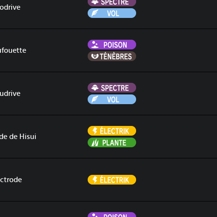
Spectre
odrive
Vol
Poison
fouette
Ténèbres
Spectre
udrive
Vol
Électrik
de de Hisui
Plante
Électrik
ectrode
Poison