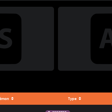
émon
Type