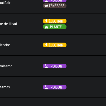
ufflair
Ténèbres
Électrik
be de Hisui
Plante
Électrik
ltorbe
Poison
miasme
Poison
asmax