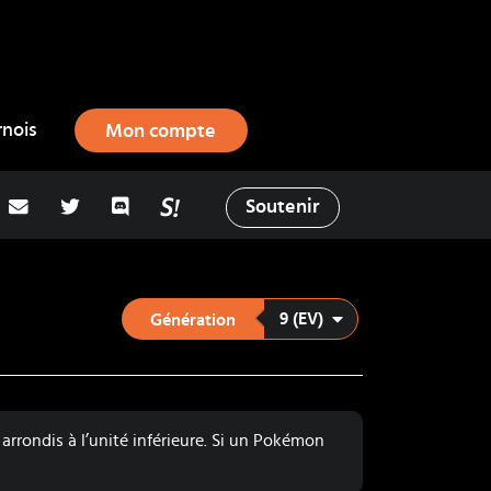
rnois
Mon compte
adresse email
Twitter
Discord
La Salty Room sur Pokémon Showd
Soutenir
9 (EV)
Génération
arrondis à l’unité inférieure. Si un Pokémon