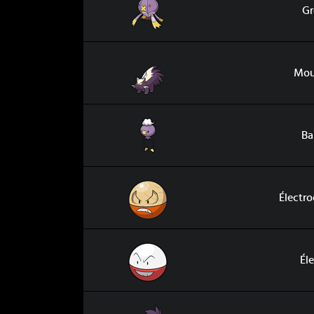
Gr
Moufouette
Mou
Baudrive
Ba
Électrode de Hisui
Électro
Électrode
Él
Moufflair