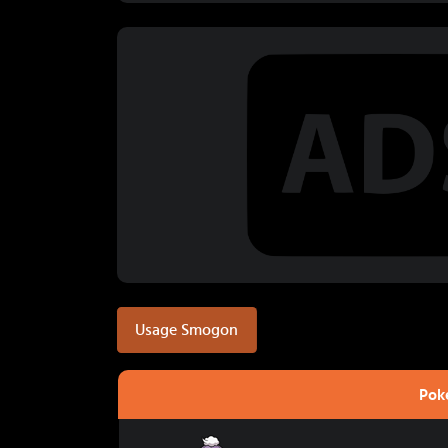
Usage Smogon
Pok
Grodrive