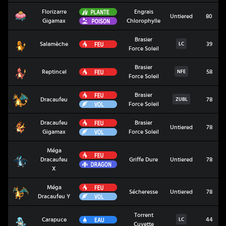
Plante
Florizarre
Engrais
Florizarre Gigamax
Untiered
80
Poison
Gigamax
Chlorophylle
Brasier
Salamèche
Feu
Salamèche
39
LC
Force Soleil
Brasier
Reptincel
Feu
Reptincel
58
NFE
Force Soleil
Feu
Brasier
Dracaufeu
Dracaufeu
78
ZUBL
Vol
Force Soleil
Feu
Dracaufeu
Brasier
Dracaufeu Gigamax
Untiered
78
Vol
Gigamax
Force Soleil
Méga
Feu
Méga Dracaufeu X
Dracaufeu
Griffe Dure
Untiered
78
Dragon
X
Feu
Méga
Méga Dracaufeu Y
Sécheresse
Untiered
78
Vol
Dracaufeu Y
Torrent
Carapuce
Eau
Carapuce
44
LC
Cuvette