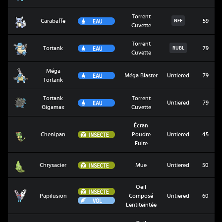
Torrent
Carabaffe
Eau
Carabaffe
59
NFE
Cuvette
Torrent
Tortank
Eau
Tortank
79
RUBL
Cuvette
Méga
Méga Tortank
Eau
Méga Blaster
Untiered
79
Tortank
Tortank
Torrent
Tortank Gigamax
Eau
Untiered
79
Gigamax
Cuvette
Écran
Chenipan
Insecte
Chenipan
Poudre
Untiered
45
Fuite
Chrysacier
Insecte
Chrysacier
Mue
Untiered
50
Oeil
Insecte
Papilusion
Papilusion
Composé
Untiered
60
Vol
Lentiteintée