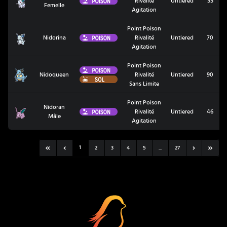
Rivalité
Untiered
55
Femelle
Agitation
Point Poison
Nidorina
Poison
Nidorina
Rivalité
Untiered
70
Agitation
Point Poison
Poison
Nidoqueen
Nidoqueen
Rivalité
Untiered
90
Sol
Sans Limite
Point Poison
Nidoran
Nidoran Mâle
Poison
Rivalité
Untiered
46
Mâle
Agitation
1
2
3
4
5
...
27
Coup Critique