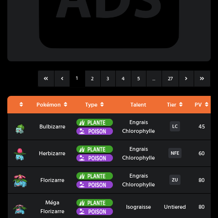
1
2
3
4
5
...
27
Pokémon
Type
Talent
Tier
PV
Plante
Engrais
Bulbizarre
Bulbizarre
45
LC
Poison
Chlorophylle
Plante
Engrais
Herbizarre
Herbizarre
60
NFE
Poison
Chlorophylle
Plante
Engrais
Florizarre
Florizarre
80
ZU
Poison
Chlorophylle
Plante
Méga
Méga Florizarre
Isograisse
Untiered
80
Poison
Florizarre