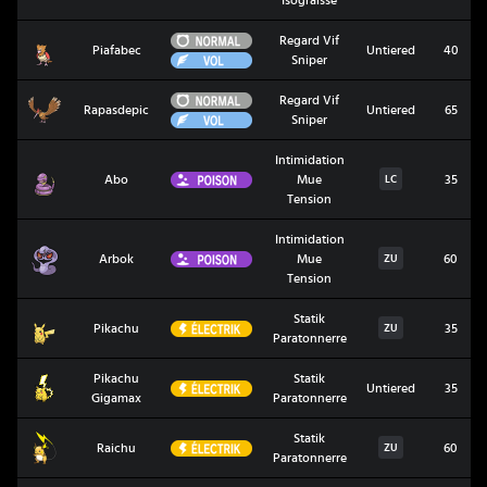
Normal
Regard Vif
Piafabec
Piafabec
Untiered
40
Vol
Sniper
Normal
Regard Vif
Rapasdepic
Rapasdepic
Untiered
65
Vol
Sniper
Intimidation
Abo
Poison
Abo
Mue
35
LC
Tension
Intimidation
Arbok
Poison
Arbok
Mue
60
ZU
Tension
Statik
Pikachu
Électrik
Pikachu
35
ZU
Paratonnerre
Pikachu
Statik
Pikachu Gigamax
Électrik
Untiered
35
Gigamax
Paratonnerre
Statik
Raichu
Électrik
Raichu
60
ZU
Paratonnerre