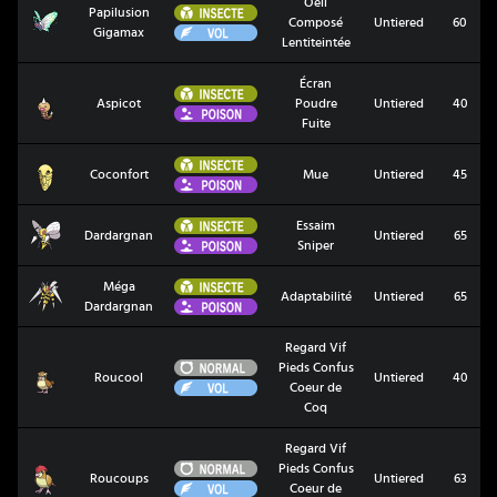
Oeil
Insecte
Papilusion
Papilusion Gigamax
Composé
Untiered
60
Vol
Gigamax
Lentiteintée
Écran
Insecte
Aspicot
Aspicot
Poudre
Untiered
40
Poison
Fuite
Insecte
Coconfort
Coconfort
Mue
Untiered
45
Poison
Insecte
Essaim
Dardargnan
Dardargnan
Untiered
65
Poison
Sniper
Insecte
Méga
Méga Dardargnan
Adaptabilité
Untiered
65
Poison
Dardargnan
Regard Vif
Normal
Pieds Confus
Roucool
Roucool
Untiered
40
Vol
Coeur de
Coq
Regard Vif
Normal
Pieds Confus
Roucoups
Roucoups
Untiered
63
Vol
Coeur de