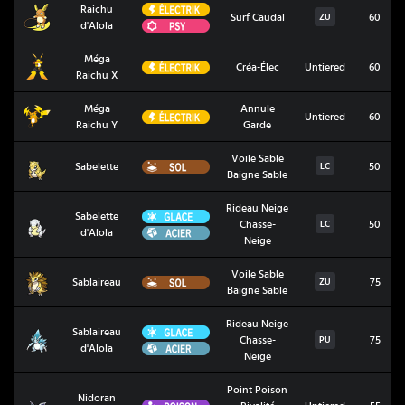
Électrik
Raichu
Raichu d'Alola
Surf Caudal
60
ZU
Psy
d'Alola
Méga
Méga Raichu X
Électrik
Créa-Élec
Untiered
60
Raichu X
Méga
Annule
Méga Raichu Y
Électrik
Untiered
60
Raichu Y
Garde
Voile Sable
Sabelette
Sol
Sabelette
50
LC
Baigne Sable
Rideau Neige
Glace
Sabelette
Sabelette d'Alola
Chasse-
50
LC
Acier
d'Alola
Neige
Voile Sable
Sablaireau
Sol
Sablaireau
75
ZU
Baigne Sable
Rideau Neige
Glace
Sablaireau
Sablaireau d'Alola
Chasse-
75
PU
Acier
d'Alola
Neige
Point Poison
Nidoran
Nidoran Femelle
Poison