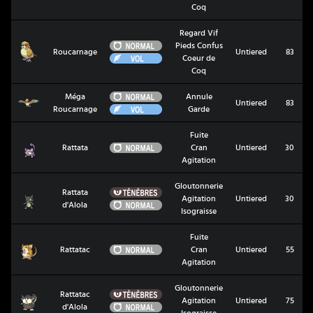
Coq
Regard Vif
Normal
Pieds Confus
Roucarnage
Roucarnage
Untiered
83
Vol
Coeur de
Coq
Normal
Méga
Annule
Méga Roucarnage
Untiered
83
Vol
Roucarnage
Garde
Fuite
Rattata
Normal
Rattata
Cran
Untiered
30
Agitation
Gloutonnerie
Ténèbres
Rattata
Rattata d'Alola
Agitation
Untiered
30
Normal
d'Alola
Isograisse
Fuite
Rattatac
Normal
Rattatac
Cran
Untiered
55
Agitation
Gloutonnerie
Ténèbres
Rattatac
Rattatac d'Alola
Agitation
Untiered
75
Normal
d'Alola
Isograisse