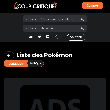
Compte
Coup Critique
adresse email
Twitter
Discord
La Salty Room sur Pokémon Showdo
Soutenir
Liste des Pokémon
9 (EV)
Génération