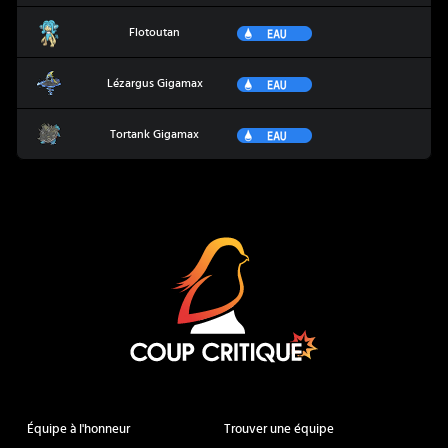
Flotoutan
Eau
Flotoutan
Lézargus Gigamax
Eau
Lézargus Gigamax
Tortank Gigamax
Eau
Tortank Gigamax
Coup Critique
Équipe à l'honneur
Trouver une équipe