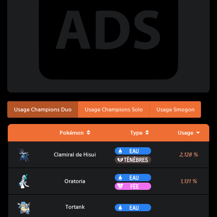
Usage Champions Duo
Usage Champions Solo
Usage Smogon
Pokémon
Type
Usage
Eau
Clamiral de Hisui
Clamiral de Hisui
2,128
%
Ténèbres
Eau
Oratoria
Oratoria
1,131
%
Fée
Tortank
Eau
Tortank