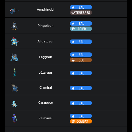
Eau
Amphinobi
Amphinobi
Ténèbres
Eau
Pingoléon
Pingoléon
Acier
Aligatueur
Eau
Aligatueur
Eau
Laggron
Laggron
Sol
Lézargus
Eau
Lézargus
Clamiral
Eau
Clamiral
Carapuce
Eau
Carapuce
Eau
Palmaval
Palmaval
Combat
Arrozard