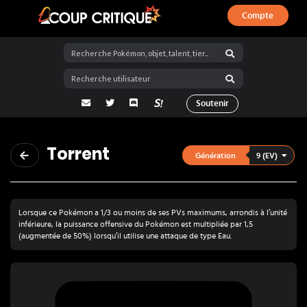
Compte
Coup Critique
adresse email
Twitter
Discord
La Salty Room sur Pokémon Showdo
Soutenir
Torrent
9 (EV)
Génération
Lorsque ce Pokémon a 1/3 ou moins de ses PVs maximums, arrondis à l’unité
inférieure, la puissance offensive du Pokémon est multipliée par 1,5
(augmentée de 50%) lorsqu’il utilise une attaque de type Eau.