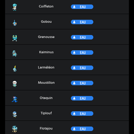
Coiffeton
Eau
Coiffeton
Gobou
Eau
Gobou
Grenousse
Eau
Grenousse
Kaiminus
Eau
Kaiminus
Larméléon
Eau
Larméléon
Moustillon
Eau
Moustillon
Otaquin
Eau
Otaquin
Tiplouf
Eau
Tiplouf
Flotajou
Eau
Flotajou