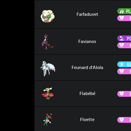
Farfaduvet
Farfaduvet
Favianos
Favianos
Feunard d'Alola
Feunard d'Alola
Flabébé
Flabébé
Floette
Floette