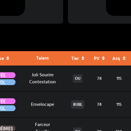
Talent
pe
Tier
PV
Atq
Fée
Joli Sourire
74
115
OU
Vol
Contestation
Fée
Envelocape
74
115
RUBL
Vol
Farceur
Ténèbres