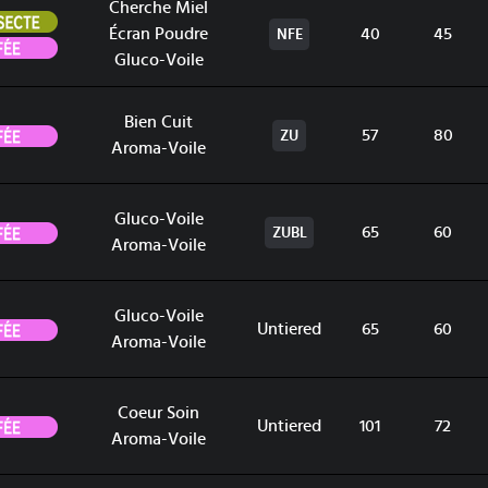
Cherche Miel
Insecte
Écran Poudre
40
45
NFE
Fée
Gluco-Voile
Bien Cuit
Fée
57
80
ZU
Aroma-Voile
Gluco-Voile
Fée
65
60
ZUBL
Aroma-Voile
Gluco-Voile
Fée
Untiered
65
60
Aroma-Voile
Coeur Soin
Fée
Untiered
101
72
Aroma-Voile