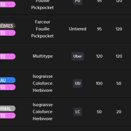
Fouille
95
120
PU
Fée
Pickpocket
Farceur
Ténèbres
Fouille
Untiered
95
120
Fée
Pickpocket
Fée
Multitype
120
120
Uber
Isograisse
Eau
Coloforce
100
50
UU
Fée
Herbivore
Isograisse
Normal
Coloforce
50
20
LC
Fée
Herbivore