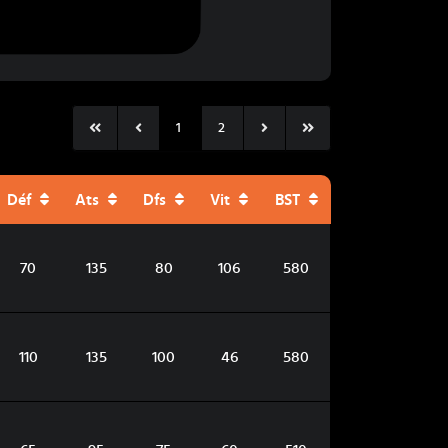
1
2
Déf
Ats
Dfs
Vit
BST
70
135
80
106
580
110
135
100
46
580