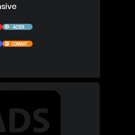
nsive
Feu
Acier
Dragon
Combat