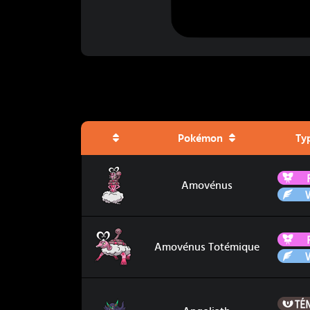
Pokémon
Ty
Amovénus
Amovénus
Amovénus Totémique
Amovénus Totémique
Angoliath