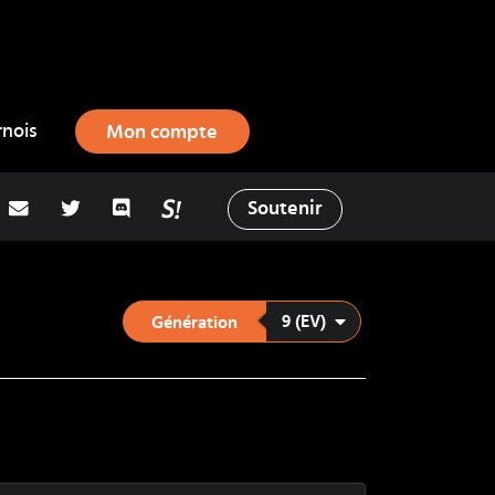
rnois
Mon compte
adresse email
Twitter
Discord
La Salty Room sur Pokémon Showd
Soutenir
9 (EV)
Génération