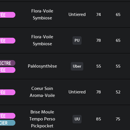
Flora-Voile
Fée
Untiered
74
65
Symbiose
Flora-Voile
Fée
78
65
PU
Symbiose
Spectre
Paléosynthèse
55
55
Uber
Fée
Coeur Soin
Fée
Untiered
78
52
Aroma-Voile
Brise Moule
Fée
Tempo Perso
85
75
UU
Acier
Pickpocket