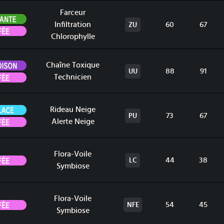
Farceur
Plante
Infiltration
60
67
ZU
Fée
Chlorophylle
Poison
Chaîne Toxique
88
91
UU
Fée
Technicien
Glace
Rideau Neige
73
67
PU
Fée
Alerte Neige
Flora-Voile
Fée
44
38
LC
Symbiose
Flora-Voile
Fée
54
45
NFE
Symbiose