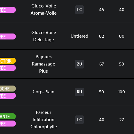
Gluco-Voile
Fée
45
40
LC
Aroma-Voile
Gluco-Voile
Fée
Untiered
82
80
Délestage
Bajoues
Électrik
Ramassage
67
58
ZU
Fée
Plus
Roche
Corps Sain
50
100
RU
Fée
Farceur
Plante
Infiltration
40
27
LC
Fée
Chlorophylle