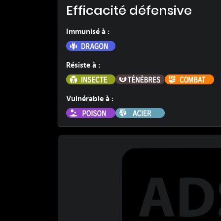
Efficacité défensive
Immunisé à
:
Dragon
Résiste à
:
Insecte
Ténèbres
C
Vulnérable à
:
Poison
Acier