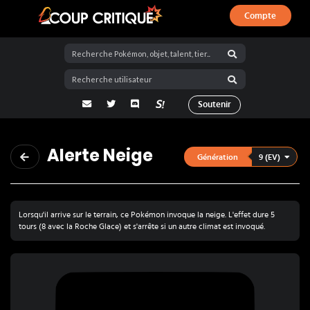
Compte
Coup Critique
adresse email
Twitter
Discord
La Salty Room sur Pokémon Showdo
Soutenir
Alerte Neige
9 (EV)
Génération
Lorsqu'il arrive sur le terrain, ce Pokémon invoque la neige. L'effet dure 5
tours (8 avec la Roche Glace) et s'arrête si un autre climat est invoqué.