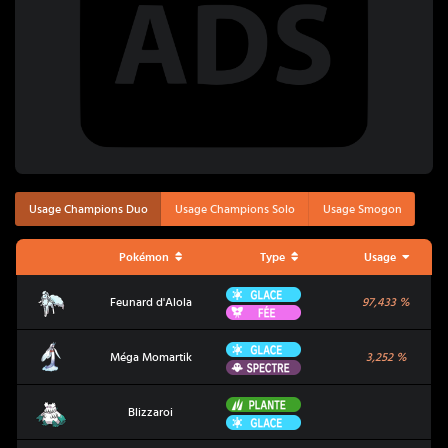
Usage Champions Duo
Usage Champions Solo
Usage Smogon
Pokémon
Type
Usage
Glace
Feunard d'Alola
Feunard d'Alola
97,433
%
Fée
Glace
Méga Momartik
Méga Momartik
3,252
%
Spectre
Plante
Blizzaroi
Blizzaroi
Glace