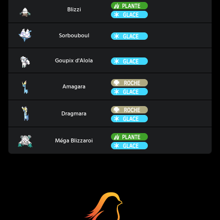
Plante
Blizzi
Blizzi
Glace
Sorbouboul
Glace
Sorbouboul
Goupix d'Alola
Glace
Goupix d'Alola
Roche
Amagara
Amagara
Glace
Roche
Dragmara
Dragmara
Glace
Plante
Méga Blizzaroi
Méga Blizzaroi
Glace
Coup Critique