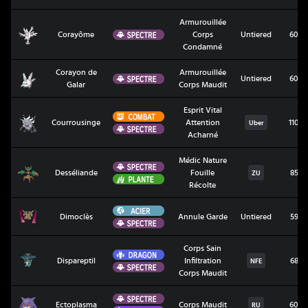
Armurouillée
Corayôme
Spectre
Corayôme
Corps
Untiered
60
Condamné
Corayon de
Armurouillée
Corayon de Galar
Spectre
Untiered
60
Galar
Corps Maudit
Esprit Vital
Combat
Courrousinge
Courrousinge
Attention
110
Uber
Spectre
Acharné
Médic Nature
Spectre
Desséliande
Desséliande
Fouille
85
ZU
Plante
Récolte
Acier
Dimoclès
Dimoclès
Annule Garde
Untiered
59
Spectre
Corps Sain
Dragon
Dispareptil
Dispareptil
Infiltration
68
NFE
Spectre
Corps Maudit
Spectre
Ectoplasma
Ectoplasma
Corps Maudit
60
RU