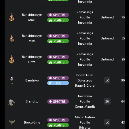
Insomnia
Ramassage
Spectre
Banshitrouye
Banshitrouye Maxi
Fouille
Untiered
75
Plante
Maxi
Insomnia
Ramassage
Spectre
Banshitrouye
Banshitrouye Mini
Fouille
Untiered
55
Plante
Mini
Insomnia
Ramassage
Spectre
Banshitrouye
Banshitrouye Ultra
Fouille
Untiered
85
Plante
Ultra
Insomnia
Boom Final
Spectre
Baudrive
Baudrive
Délestage
90
LC
Vol
Rage Brûlure
Insomnia
Branette
Spectre
Branette
Fouille
64
ZU
Corps Maudit
Médic Nature
Spectre
Brocélôme
Brocélôme
Fouille
43
LC
Plante
Récolte