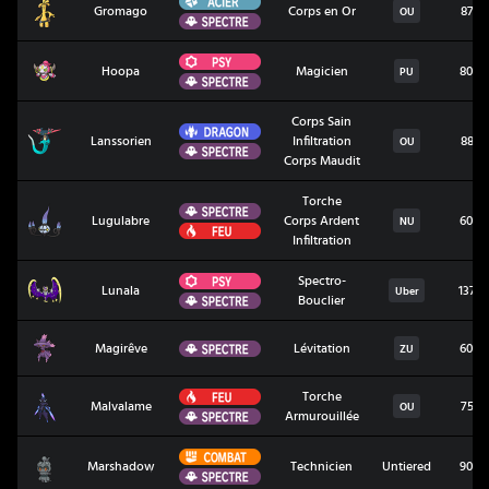
Gromago
Gromago
Corps en Or
87
OU
Spectre
Psy
Hoopa
Hoopa
Magicien
80
PU
Spectre
Corps Sain
Dragon
Lanssorien
Lanssorien
Infiltration
88
OU
Spectre
Corps Maudit
Torche
Spectre
Lugulabre
Lugulabre
Corps Ardent
60
NU
Feu
Infiltration
Psy
Spectro-
Lunala
Lunala
137
Uber
Spectre
Bouclier
Magirêve
Spectre
Magirêve
Lévitation
60
ZU
Feu
Torche
Malvalame
Malvalame
75
OU
Spectre
Armurouillée
Combat
Marshadow
Marshadow
Technicien
Untiered
90
Spectre