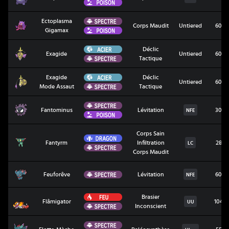
Poison
Spectre
Ectoplasma
Ectoplasma Gigamax
Corps Maudit
Untiered
60
Poison
Gigamax
Acier
Déclic
Exagide
Exagide
Untiered
60
Spectre
Tactique
Acier
Exagide
Déclic
Exagide Mode Assaut
Untiered
60
Spectre
Mode Assaut
Tactique
Spectre
Fantominus
Fantominus
Lévitation
30
NFE
Poison
Corps Sain
Dragon
Fantyrm
Fantyrm
Infiltration
28
LC
Spectre
Corps Maudit
Feuforêve
Spectre
Feuforêve
Lévitation
60
NFE
Feu
Brasier
Flâmigator
Flâmigator
104
UU
Spectre
Inconscient
Spectre
Flotte-Mèche