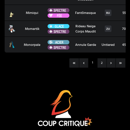
Spectre
Mimiqui
Mimiqui
Fantômasque
55
RU
Fée
Glace
Rideau Neige
Momartik
Momartik
70
ZU
Spectre
Corps Maudit
Acier
Monorpale
Monorpale
Annule Garde
Untiered
45
Spectre
1
2
Coup Critique