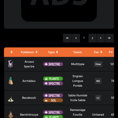
1
2
Pokémon
Type
Talent
Tier
PV
Arceus
Arceus Spectre
Spectre
Multitype
120
Uber
Spectre
Engrais
Plante
Archéduc
Archéduc
Longue
78
NU
Spectre
Portée
Spectre
Sable Humide
Bacabouh
Bacabouh
55
LC
Sol
Voile Sable
Ramassage
Spectre
Banshitrouye
Banshitrouye
Fouille
Untiered
65
Plante