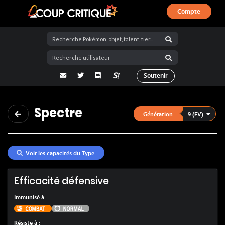
Compte
Coup Critique
adresse email
Twitter
Discord
La Salty Room sur Pokémon Showdo
Soutenir
Spectre
9 (EV)
Génération
Voir les capacités du Type
Efficacité défensive
Immunisé à
:
Combat
Normal
Résiste à
: