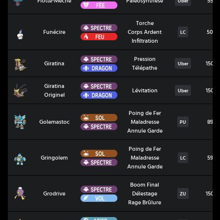
Flotte-Mèche
Paléosynthèse
55
Uber
Fée
Torche
Spectre
Funécire
Funécire
Corps Ardent
50
LC
Feu
Infiltration
Spectre
Pression
Giratina
Giratina
150
Uber
Dragon
Télépathe
Spectre
Giratina
Giratina Originel
Lévitation
150
Uber
Dragon
Originel
Poing de Fer
Sol
Golemastoc
Golemastoc
Maladresse
89
PU
Spectre
Annule Garde
Poing de Fer
Sol
Gringolem
Gringolem
Maladresse
59
LC
Spectre
Annule Garde
Boom Final
Spectre
Grodrive
Grodrive
Délestage
150
ZU
Vol
Rage Brûlure
Acier