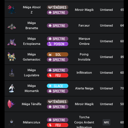
Ténèbres
Méga Absol
Méga Absol Z
Miroir Magik
Untiered
65
Spectre
Z
Méga
Méga Branette
Spectre
Farceur
Untiered
64
Branette
Spectre
Méga
Marque
Méga Ectoplasma
Untiered
60
Poison
Ectoplasma
Ombre
Sol
Méga
Poing
Méga Golemastoc
Untiered
89
Spectre
Golemastoc
Invisible
Spectre
Méga
Méga Lugulabre
Infiltration
Untiered
60
Feu
Lugulabre
Glace
Méga
Méga Momartik
Alerte Neige
Untiered
70
Spectre
Momartik
Ténèbres
Méga Ténéfix
Méga Ténéfix
Miroir Magik
Untiered
50
Spectre
Torche
Spectre
Mélancolux
Mélancolux
Corps Ardent
60
NFE
Feu
Infiltration