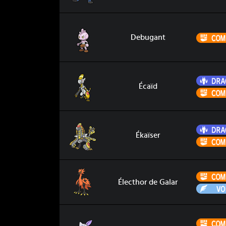
Debugant
Debugant
Écaïd
Écaïd
Ékaïser
Ékaïser
Électhor de Galar
Électhor de Galar
Farfuret de Hisui