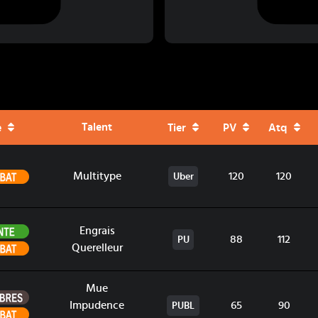
Talent
e
Tier
PV
Atq
Combat
Multitype
120
120
Uber
Plante
Engrais
88
112
PU
Combat
Querelleur
Mue
Ténèbres
Impudence
65
90
PUBL
Combat