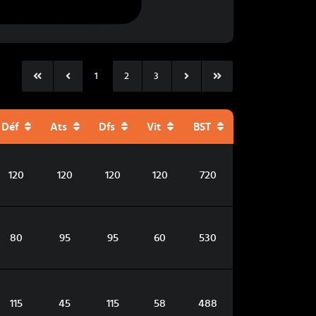
1
2
3
Déf
Ats
Dfs
Vit
BST
120
120
120
120
720
80
95
95
60
530
115
45
115
58
488