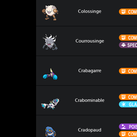
Colossinge
Colossinge
Courrousinge
Courrousinge
Crabagarre
Crabagarre
Crabominable
Crabominable
Cradopaud
Cradopaud