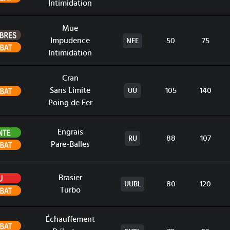
Intimidation
Mue
Ténèbres
Impudence
50
75
NFE
Combat
Intimidation
Cran
Combat
Sans Limite
105
140
UU
Poing de Fer
Plante
Engrais
88
107
RU
Combat
Pare-Balles
Feu
Brasier
80
120
UUBL
Combat
Turbo
Échauffement
Combat