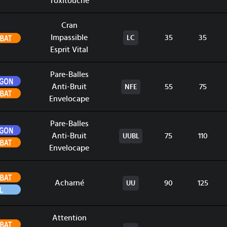
Toxitouche
Cran
Combat
Impassible
35
35
LC
Esprit Vital
Pare-Balles
Dragon
Anti-Bruit
55
75
NFE
Combat
Envelocape
Pare-Balles
Dragon
Anti-Bruit
75
110
UUBL
Combat
Envelocape
Combat
Acharné
90
125
UU
Vol
Attention
Combat