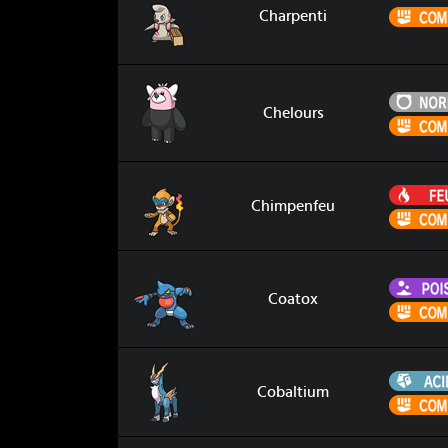
Charpenti
Chelours
Chelours
Chimpenfeu
Chimpenfeu
Coatox
Coatox
Cobaltium
Cobaltium