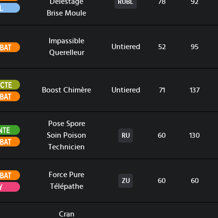
Délestage
78
92
RUBL
Vol
Brise Moule
Impassible
Combat
Untiered
52
95
Querelleur
Insecte
Boost Chimère
Untiered
71
137
Combat
Pose Spore
Plante
Soin Poison
60
130
RU
Combat
Technicien
Combat
Force Pure
60
60
ZU
Psy
Télépathe
Cran