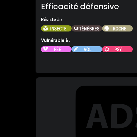
Efficacité défensive
Résiste à
:
Insecte
Ténèbres
R
Vulnérable à
:
Fée
Vol
P