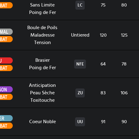
Combat
Sans Limite
75
80
LC
Poing de Fer
Boule de Poils
Normal
Maladresse
Untiered
120
125
Combat
Tension
Feu
Brasier
64
78
NFE
Combat
Poing de Fer
Anticipation
Poison
Peau Sèche
83
106
ZU
Combat
Toxitouche
Acier
Coeur Noble
91
90
UU
Combat