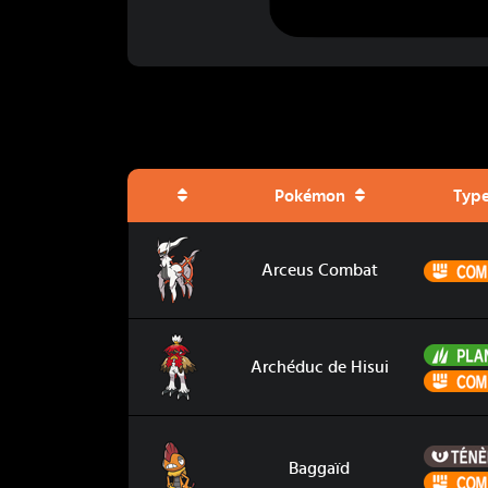
Pokémon
Typ
Arceus Combat
Arceus Combat
Archéduc de Hisui
Archéduc de Hisui
Baggaïd
Baggaïd