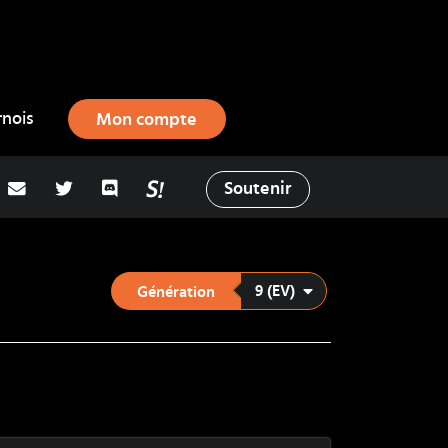
rnois
Mon compte
adresse email
Twitter
Discord
La Salty Room sur Pokémon Showd
Soutenir
9 (EV)
Génération