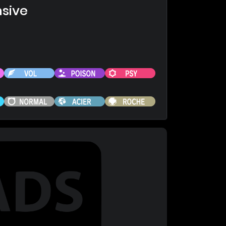
nsive
Fée
Vol
Poison
Psy
Glace
Normal
Acier
Roche