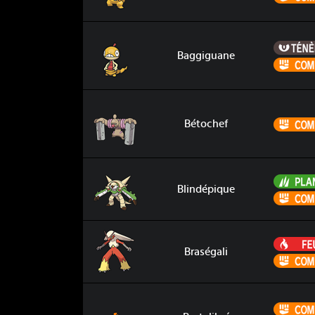
Baggiguane
Baggiguane
Bétochef
Bétochef
Blindépique
Blindépique
Braségali
Braségali
Brutalibré