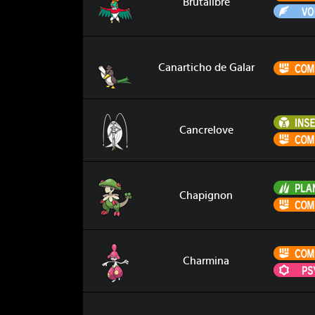
Brutalibré
Canarticho de Galar
Canarticho de Galar
Cancrelove
Cancrelove
Chapignon
Chapignon
Charmina
Charmina
Charpenti