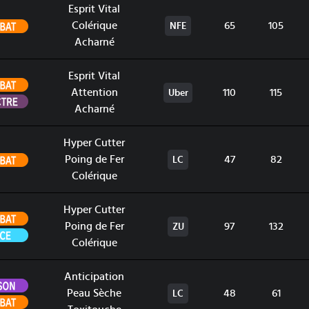
Esprit Vital
Combat
Colérique
65
105
NFE
Acharné
Esprit Vital
Combat
Attention
110
115
Uber
Spectre
Acharné
Hyper Cutter
Combat
Poing de Fer
47
82
LC
Colérique
Hyper Cutter
Combat
Poing de Fer
97
132
ZU
Glace
Colérique
Anticipation
Poison
Peau Sèche
48
61
LC
Combat