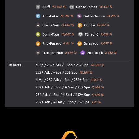
Normal
Normal
Bluff
Danse Lames
47,468
%
46,631
%
Vol
Spectre
Acrobatie
Griffe Ombre
29,782
%
24,275
%
Ténèbres
Combat
Exécu-Son
Contre
21,146
%
15,767
%
Insecte
Normal
Demi-Tour
Ténacité
10,882
%
9,052
%
Combat
Combat
Prio-Parade
Balayage
4,68
%
4,607
%
Ténèbres
Poison
Tranche-Nuit
Pics Toxik
3,614
%
2,683
%
Reparts
:
4 Hp / 252+ Atk / - Spa / 252 Spe
46,508
%
252+ Atk / - Spa / 252 Spe
16,264
%
4 Hp / 252 Atk / - Spa / 252+ Spe
8,563
%
252+ Atk / - Spa / 4 Spd / 252 Spe
7,468
%
252 Atk / - Spa / 4 Spd / 252+ Spe
5,426
%
252+ Atk / 4 Def / - Spa / 252 Spe
3,21
%
Coup Critique