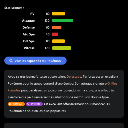
Statistiques :
PV
80
Attaque
130
Défense
60
Atq Spé
40
Déf Spé
80
Vitesse
120
Voir les capacités du Pokémon
Avec sa très bonne Vitesse et son talent
Délestage
, Farfurex est un excellent
Pokémon pour le speed control d'une équipe. Son attaque signature
Griffes
Funestes
peut paralyser, empoisonner ou endormir la cible, une effet très
aléatoire qui peut renverser des situations de match. Son double type
Combat
Poison
est excellent offensivement pour menacer les
Pokémon de soutien les plus populaires.