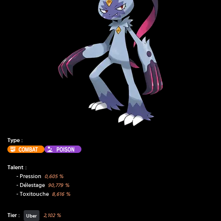
Type :
Combat
Poison
Talent :
-
Pression
0,605
%
-
Délestage
90,779
%
-
Toxitouche
8,616
%
Tier :
2,102
%
Uber