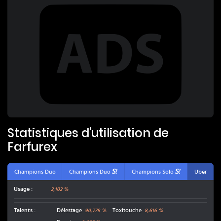
Statistiques d'utilisation de
Farfurex
Champions Duo
Champions Duo
Champions Solo
Uber
Usage :
2,102 %
Talents
:
Délestage
Toxitouche
90,779
%
8,616
%