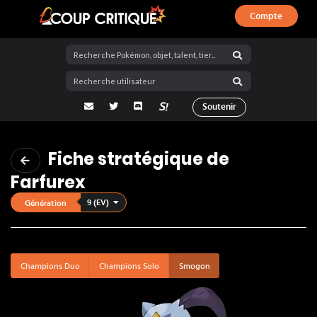
Compte
Coup Critique
adresse email
Twitter
Discord
La Salty Room sur Pokémon Showdo
Soutenir
Fiche stratégique de
Farfurex
9 (EV)
Génération
Champions Duo
Champions Solo
Smogon