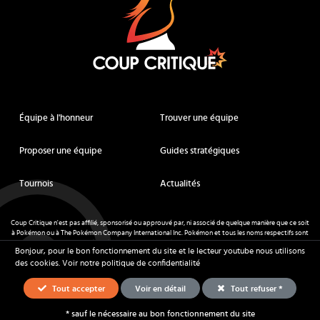
Équipe à l'honneur
Trouver une équipe
Proposer une équipe
Guides stratégiques
Tournois
Actualités
Coup Critique n'est pas affilié, sponsorisé ou approuvé par, ni associé de quelque manière que ce soit
à Pokémon ou à The Pokémon Company International Inc. Pokémon et tous les noms respectifs sont
des marques déposées et des marques déposées. © de Nintendo 1996-
2026
.
Bonjour, pour le bon fonctionnement du site et le lecteur youtube nous utilisons
Mentions légales
-
CGU
- Tous droits réservés - Coup Critique
2026
des cookies.
Voir notre politique de confidentialité
Tout accepter
Voir en détail
Tout refuser *
* sauf le nécessaire au bon fonctionnement du site
Équipes
Stratégie
Ressources