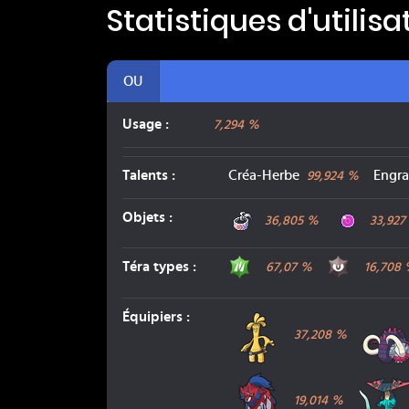
Statistiques d'utilis
OU
Usage :
7,294 %
Talents
:
Créa-Herbe
Engra
99,924
%
Bandeau Choix
Orbe Vi
Objets
:
36,805
%
33,927
Plante
Ténèbres
Téra types
:
67,07
%
16,708
Gromago
Équipiers
:
37,208
%
Zamazenta
19,014
%