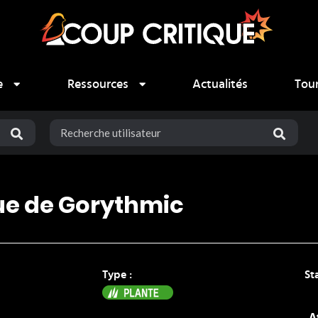
e
Ressources
Actualités
Tou
ue de Gorythmic
Type :
St
Plante
A