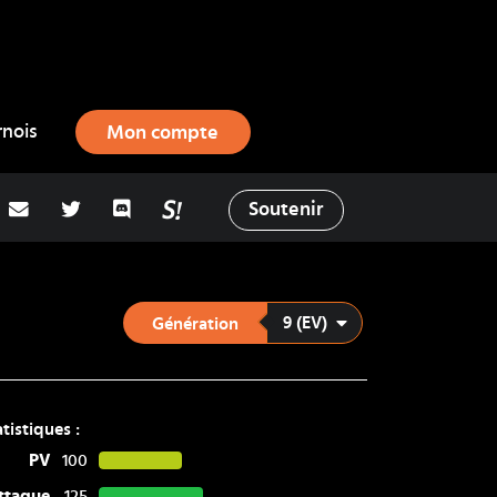
rnois
Mon compte
adresse email
Twitter
Discord
La Salty Room sur Pokémon Showd
Soutenir
9 (EV)
Génération
atistiques :
PV
100
ttaque
125