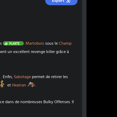
Export
Plante
es
.
Martobois
sous le
Champ
nt un excellent revenge killer grâce à
Pomdorochi
. Enfin,
Sabotage
permet de retirer les
Gromago
Heatran
et
Heatran
.
place dans de nombreuses Bulky Offenses. Il