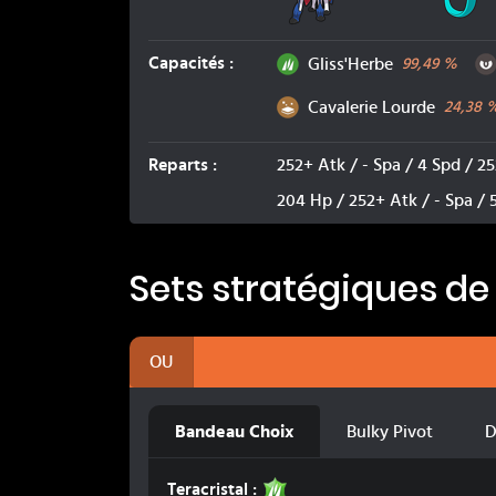
Plante
Capacités
:
Gliss'Herbe
99,49
%
Sol
Cavalerie Lourde
24,38
Reparts
:
252+ Atk / - Spa / 4 Spd / 2
204 Hp / 252+ Atk / - Spa / 
Sets stratégiques de
OU
Bandeau Choix
Bulky Pivot
D
Plante
Teracristal :