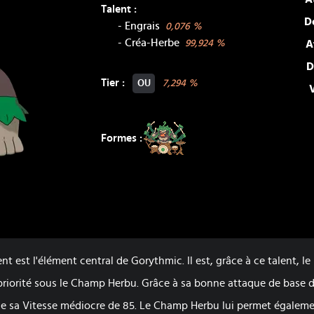
Talent :
D
-
Engrais
0,076
%
-
Créa-Herbe
99,924
%
A
D
Tier :
7,294
%
OU
Formes :
nt est l'élément central de Gorythmic. Il est, grâce à ce talent, le
riorité sous le Champ Herbu. Grâce à sa bonne attaque de base de
se sa Vitesse médiocre de 85. Le Champ Herbu lui permet égaleme