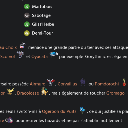
Plante
Martobois
Ténèbres
Sabotage
Plante
Gliss'Herbe
Insecte
Demi-Tour
Bandeau Choix
au Choix
menace une grande partie du tier avec ses attaqu
élodelfe
Scorvol
Oyacata
,
Scorvol
et
Oyacata
par exemple. Gorythmic est égaleme
Airmure
Corvaillus
ersaire possède
Airmure
,
Corvaillus
ou
Pomdorochi
Électhor
Dracolosse
hor
,
Dracolosse
, mais également de toucher
Gromago
Ogerpon du Puits
des seuls switch-ins à
Ogerpon du Puits
, ce qui justifie sa 
Fort-Ivoire
ire
pour retirer les hazards et ne pas s'affaiblir inutilement.