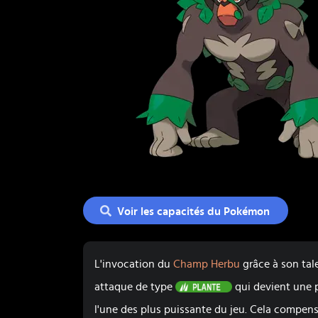
Voir les capacités du Pokémon
L'invocation du
Champ Herbu
grâce à son tale
Plante
attaque de type
qui devient une p
l'une des plus puissante du jeu. Cela compen