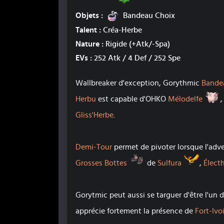
Bandeau Choix
Objets :
Bandeau Choix
Talent :
Créa-Herbe
Nature :
Rigide
(+Atk/-Spa)
EVs :
252 Atk / 4 Def / 252 Spe
Wallbreaker d'exception, Gorythmic
Bande
M
Herbu
est capable d'OHKO
Mélodelfe
Gliss'Herbe
.
Demi-Tour
permet de pivoter lorsque l'adv
Grosses Bottes
Sulfura
Grosses Bottes
de
Sulfura
,
Élect
Gorytmic peut aussi se targuer d'être l'un 
apprécie fortement la présence de
Fort-Ivo