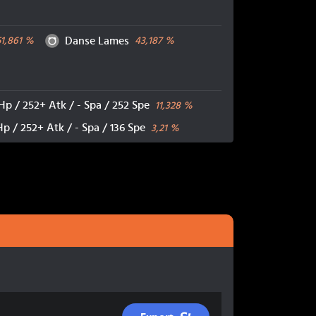
Normal
Danse Lames
51,861
%
43,187
%
Hp / 252+ Atk / - Spa / 252 Spe
11,328
%
Hp / 252+ Atk / - Spa / 136 Spe
3,21
%