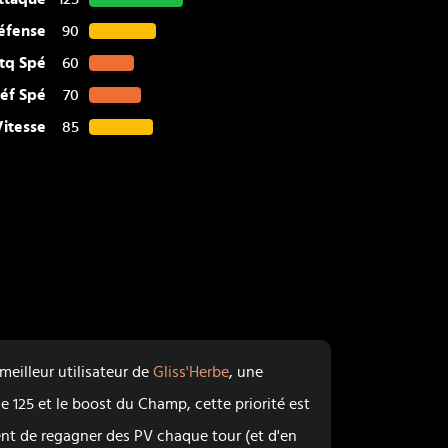
éfense
90
tq Spé
60
éf Spé
70
Vitesse
85
 meilleur utilisateur de
Gliss'Herbe
, une
 125 et le boost du Champ, cette priorité est
nt de regagner des PV chaque tour (et d'en