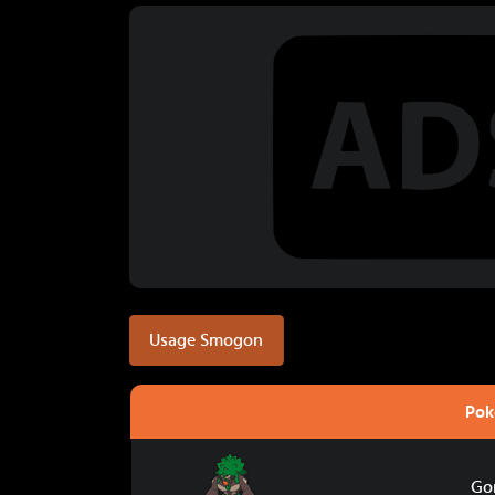
Usage Smogon
Po
Gorythmic
Go