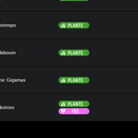
Plante
istempo
Plante
dabouin
Plante
mic Gigamax
Plante
kotoro
Fée