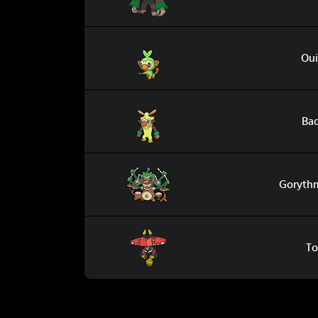
Ouistempo
Ou
Badabouin
Ba
Gorythmic Gigamax
Goryth
Tokotoro
To