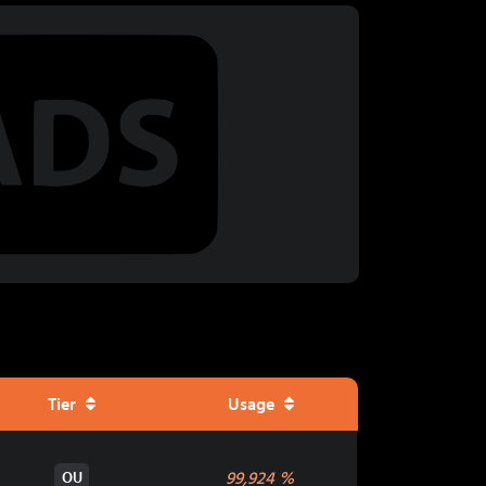
Tier
Usage
99,924
%
OU