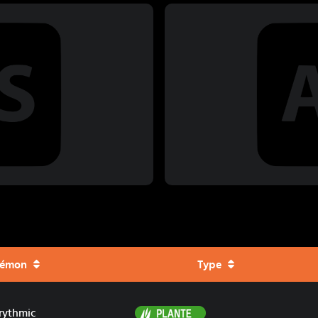
kémon
Type
Plante
rythmic