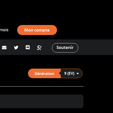
rnois
Mon compte
adresse email
Twitter
Discord
La Salty Room sur Pokémon Showd
Soutenir
9 (EV)
Génération