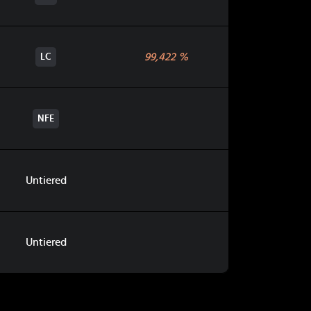
99,422
%
LC
NFE
Untiered
Untiered