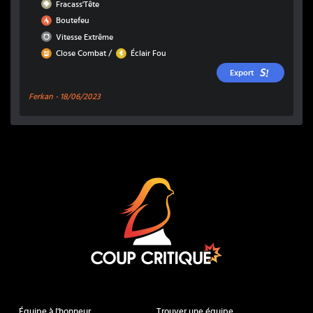
Roche
Fracass'Tête
Feu
Boutefeu
Normal
Vitesse Extrême
Combat
Électrik
/
Close Combat
Éclair Fou
Export
Ferkan -
18/06/2023
Coup Critique
Équipe à l'honneur
Trouver une équipe