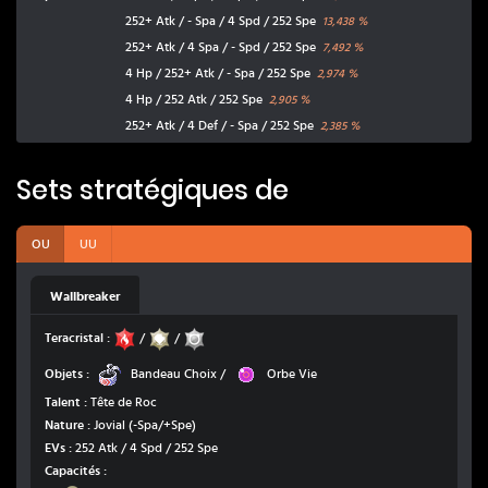
252+ Atk / - Spa / 4 Spd / 252 Spe
13,438
%
252+ Atk / 4 Spa / - Spd / 252 Spe
7,492
%
4 Hp / 252+ Atk / - Spa / 252 Spe
2,974
%
4 Hp / 252 Atk / 252 Spe
2,905
%
252+ Atk / 4 Def / - Spa / 252 Spe
2,385
%
Sets stratégiques de
OU
UU
Wallbreaker
Feu
Roche
Normal
Teracristal :
/
/
Bandeau Choix
Orbe Vie
Objets :
Bandeau Choix
/
Orbe Vie
Talent :
Tête de Roc
Nature :
Jovial
(-Spa/+Spe)
EVs :
252 Atk / 4 Spd / 252 Spe
Capacités :