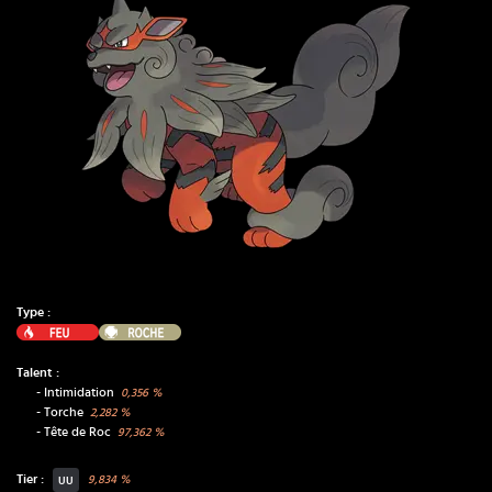
Type :
Feu
Roche
Talent :
-
Intimidation
0,356
%
-
Torche
2,282
%
-
Tête de Roc
97,362
%
Tier :
9,834
%
UU