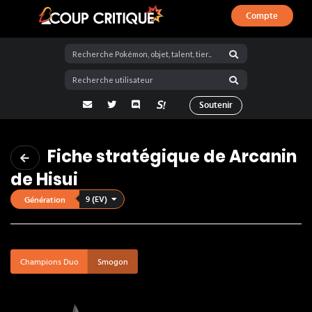
Compte
Coup Critique
adresse email
Twitter
Discord
La Salty Room sur Pokémon Showdo
Soutenir
Fiche stratégique de Arcanin
de Hisui
9 (EV)
Génération
Champions Duo
Smogon