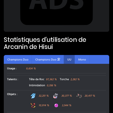
Statistiques d'utilisation de
Arcanin de Hisui
Champions Duo
Champions Duo
UU
Mono
Usage :
9,834 %
Talents
:
Tête de Roc
Torche
97,362
%
2,282
%
Intimidation
0,356
%
Mouchoir Choix
Bandeau Choix
Grosses Bottes
Objets
:
32,251
%
30,377
%
20,417
%
Ceinture Force
Orbe Vie
10,914
%
3,544
%