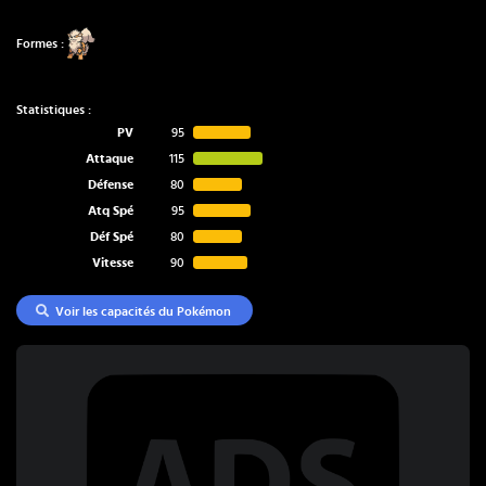
Formes :
Statistiques :
PV
95
Attaque
115
Défense
80
Atq Spé
95
Déf Spé
80
Vitesse
90
Voir les capacités du Pokémon