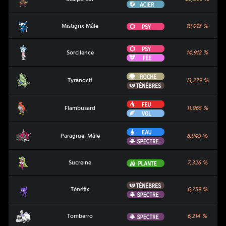
Acier
Mistigrix Mâle
Psy
Mistigrix Mâle
19,013
%
Psy
Sorcilence
Sorcilence
14,912
%
Fée
Roche
Tyranocif
Tyranocif
13,279
%
Ténèbres
Feu
Flambusard
Flambusard
11,965
%
Vol
Eau
Paragruel Mâle
Paragruel Mâle
8,949
%
Spectre
Sucreine
Plante
Sucreine
7,326
%
Ténèbres
Ténéfix
Ténéfix
6,759
%
Spectre
Tomberro
Spectre
Tomberro
6,214
%