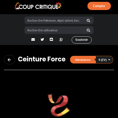
Compte
Coup Critique
adresse email
Twitter
Discord
La Salty Room sur Pokémon Showdo
Soutenir
Ceinture Force
9 (EV)
Génération