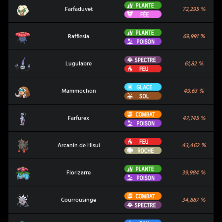
Plante
Farfaduvet
Farfaduvet
72,295
%
Fée
Plante
Rafflesia
Rafflesia
69,991
%
Poison
Spectre
Lugulabre
Lugulabre
61,82
%
Feu
Glace
Mammochon
Mammochon
49,63
%
Sol
Combat
Farfurex
Farfurex
47,145
%
Poison
Feu
Arcanin de Hisui
Arcanin de Hisui
43,462
%
Roche
Plante
Florizarre
Florizarre
39,984
%
Poison
Combat
Courrousinge
Courrousinge
34,887
%
Spectre