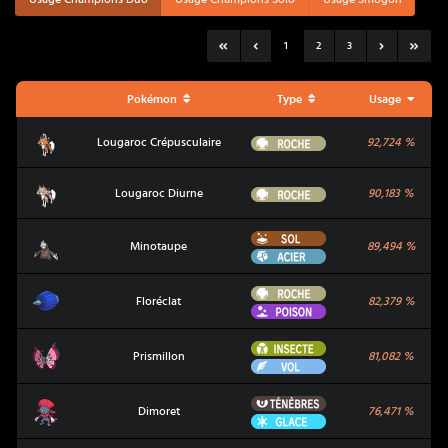
1
2
3
Pokémon
Type
Usage
Lougaroc Crépusculaire
Roche
Lougaroc Crépusculaire
92,724
%
Lougaroc Diurne
Roche
Lougaroc Diurne
90,183
%
Sol
Minotaupe
Minotaupe
89,494
%
Acier
Roche
Floréclat
Floréclat
82,379
%
Poison
Insecte
Prismillon
Prismillon
81,082
%
Vol
Ténèbres
Dimoret
Dimoret
76,471
%
Glace