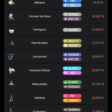
Eau
Bekipan
Bekipan
33,111
%
Vol
Normal
Zoroark de Hisui
Zoroark de Hisui
30,423
%
Spectre
Famignol
Normal
Famignol
27,646
%
Insecte
Hachécateur
Hachécateur
27,273
%
Roche
Dragon
Lanssorien
Lanssorien
26,016
%
Spectre
Glace
Feunard d'Alola
Feunard d'Alola
25,507
%
Fée
Plante
Miascarade
Miascarade
23,704
%
Ténèbres
Psy
Gallame
Gallame
22,425
%
Combat
Ténèbres
Scalpereur
Scalpereur
22,085
%