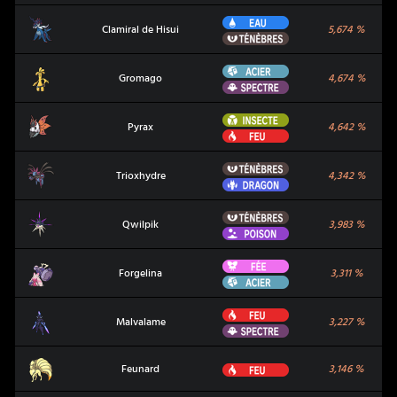
Eau
Clamiral de Hisui
Clamiral de Hisui
5,674
%
Ténèbres
Acier
Gromago
Gromago
4,674
%
Spectre
Insecte
Pyrax
Pyrax
4,642
%
Feu
Ténèbres
Trioxhydre
Trioxhydre
4,342
%
Dragon
Ténèbres
Qwilpik
Qwilpik
3,983
%
Poison
Fée
Forgelina
Forgelina
3,311
%
Acier
Feu
Malvalame
Malvalame
3,227
%
Spectre
Feunard
Feu
Feunard
3,146
%