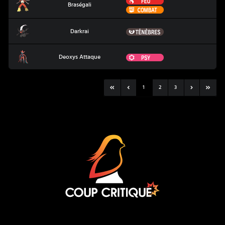
Braségali
Braségali
Combat
Darkrai
Ténèbres
Darkrai
Deoxys Attaque
Psy
Deoxys Attaque
1
2
3
Coup Critique