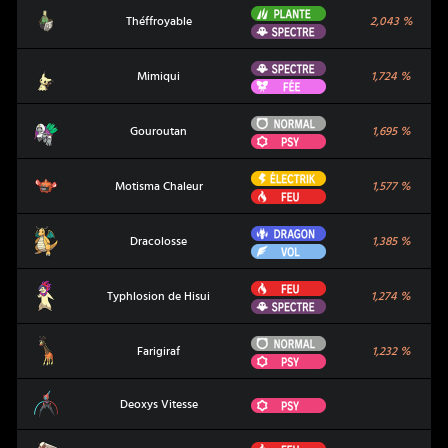
Plante
Théffroyable
Théffroyable
2,043
%
Spectre
Spectre
Mimiqui
Mimiqui
1,724
%
Fée
Normal
Gouroutan
Gouroutan
1,695
%
Psy
Électrik
Motisma Chaleur
Motisma Chaleur
1,577
%
Feu
Dragon
Dracolosse
Dracolosse
1,385
%
Vol
Feu
Typhlosion de Hisui
Typhlosion de Hisui
1,274
%
Spectre
Normal
Farigiraf
Farigiraf
1,232
%
Psy
Deoxys Vitesse
Psy
Deoxys Vitesse
Feu