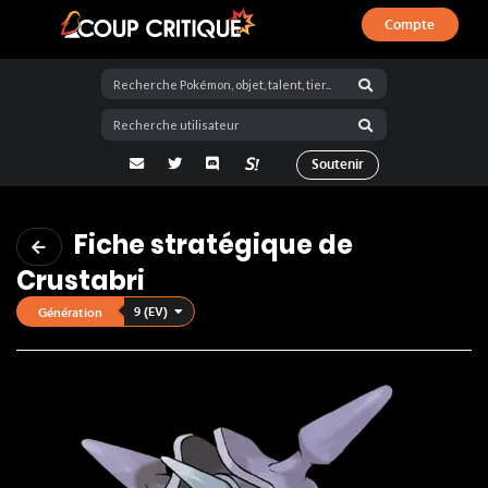
Compte
Coup Critique
adresse email
Twitter
Discord
La Salty Room sur Pokémon Showdo
Soutenir
Fiche stratégique de
Crustabri
9 (EV)
Génération