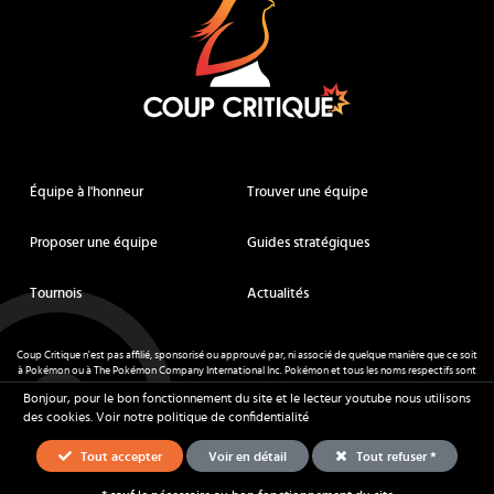
Équipe à l'honneur
Trouver une équipe
Proposer une équipe
Guides stratégiques
Tournois
Actualités
Coup Critique n'est pas affilié, sponsorisé ou approuvé par, ni associé de quelque manière que ce soit
à Pokémon ou à The Pokémon Company International Inc. Pokémon et tous les noms respectifs sont
des marques déposées et des marques déposées. © de Nintendo 1996-
2026
.
Bonjour, pour le bon fonctionnement du site et le lecteur youtube nous utilisons
Mentions légales
-
CGU
- Tous droits réservés - Coup Critique
2026
des cookies.
Voir notre politique de confidentialité
Tout accepter
Voir en détail
Tout refuser *