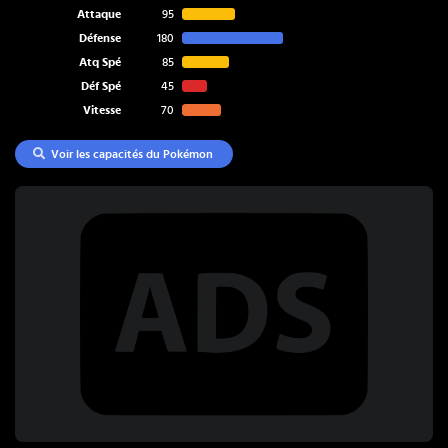
Attaque
95
Défense
180
Atq Spé
85
Déf Spé
45
Vitesse
70
Voir les capacités du Pokémon