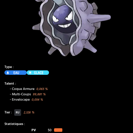
Type :
Eau
Glace
Talent :
-
Coque Armure
0,065
%
-
Multi-Coups
99,881
%
-
Envelocape
0,054
%
Tier :
2,326
%
RU
Statistiques :
PV
50