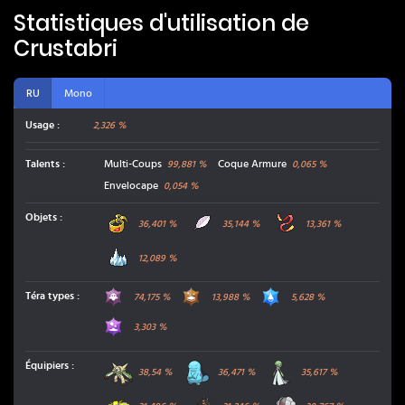
Statistiques d'utilisation de
Crustabri
RU
Mono
Usage :
2,326 %
Talents
:
Multi-Coups
Coque Armure
99,881
%
0,065
%
Envelocape
0,054
%
Bandeau Muscle
Herbe Blanche
Ceinture Force
Objets
:
36,401
%
35,144
%
13,361
%
Glace Éternelle
12,089
%
Spectre
Sol
Eau
Téra types
:
74,175
%
13,988
%
5,628
%
Poison
3,303
%
Blindépique
Maraiste
Gardevoir
Équipiers
:
38,54
%
36,471
%
35,617
%
Regieleki
Hachécateur
Registeel