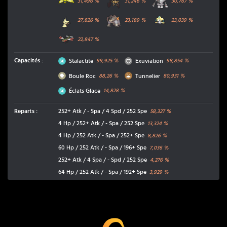
31,496
%
31,246
%
30,767
%
Mimiqui
Terrakium
Jirachi
27,826
%
23,189
%
23,039
%
Yanméga
22,847
%
Glace
Normal
Capacités
:
Stalactite
Exuviation
99,925
%
98,854
%
Roche
Sol
Boule Roc
Tunnelier
88,26
%
80,931
%
Glace
Éclats Glace
14,828
%
Reparts
:
252+ Atk / - Spa / 4 Spd / 252 Spe
58,327
%
4 Hp / 252+ Atk / - Spa / 252 Spe
13,324
%
4 Hp / 252 Atk / - Spa / 252+ Spe
8,826
%
60 Hp / 252 Atk / - Spa / 196+ Spe
7,036
%
252+ Atk / 4 Spa / - Spd / 252 Spe
4,276
%
64 Hp / 252 Atk / - Spa / 192+ Spe
3,929
%
Coup Critique