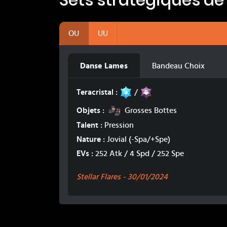
OU
UU
Danse Lames
Bandeau Choix
Glace
Spectre
Teracristal :
/
Grosses Bottes
Objets :
Grosses Bottes
Talent :
Pression
Nature :
Jovial
(-Spa/+Spe)
EVs :
252 Atk / 4 Spd / 252 Spe
Stellar Flares -
30/01/2024