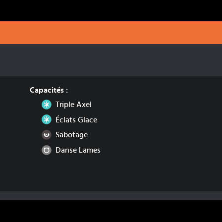
Capacités :
Glace
Triple Axel
Glace
Éclats Glace
Ténèbres
Sabotage
Normal
Danse Lames