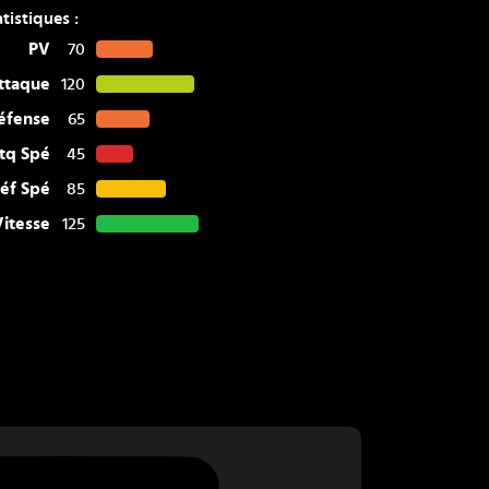
atistiques :
PV
70
ttaque
120
éfense
65
tq Spé
45
éf Spé
85
Vitesse
125