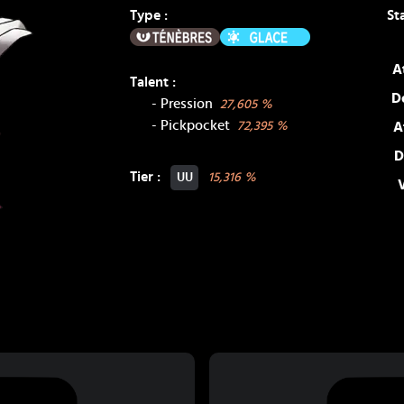
Type :
St
Ténèbres
Glace
A
Talent :
D
-
Pression
27,605
%
-
Pickpocket
72,395
%
A
D
Tier :
15,316
%
UU