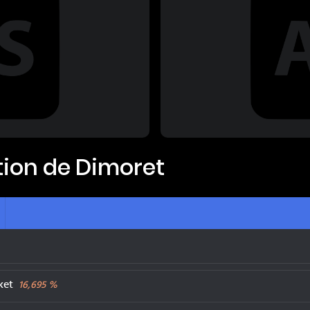
ation de
Dimoret
ket
16,695
%