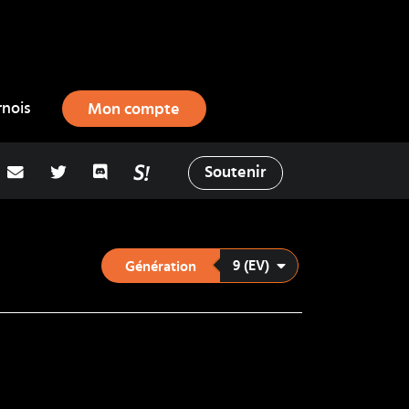
rnois
Mon compte
adresse email
Twitter
Discord
La Salty Room sur Pokémon Showd
Soutenir
9 (EV)
Génération