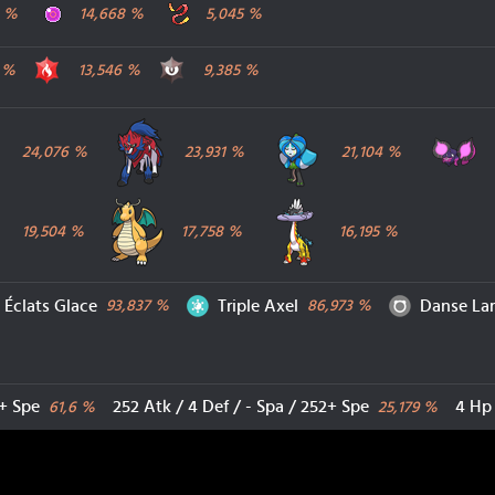
u Choix
Orbe Vie
Ceinture Force
%
14,668
%
5,045
%
Feu
Ténèbres
%
13,546
%
9,385
%
Sorcilence
Zamazenta
Ogerpon du Puits
24,076
%
23,931
%
21,104
%
Mamanbo
Dracolosse
Ire-Foudre
19,504
%
17,758
%
16,195
%
Glace
Glace
Normal
Éclats Glace
Triple Axel
Danse La
93,837
%
86,973
%
2+ Spe
252 Atk / 4 Def / - Spa / 252+ Spe
4 Hp 
61,6
%
25,179
%