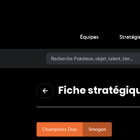
Coup Critique
Équipes
Stratégi
Fiche stratégiq
Champions Duo
Smogon