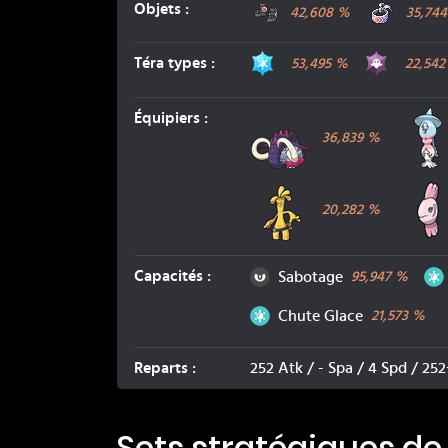
Grosses Bottes
Bandea
Objets
:
42,608
%
35,744
Glace
Spectre
Téra types
:
53,495
%
22,542
Fort-Ivoire
Équipiers
:
36,839
%
Gromago
20,282
%
Ténèbres
Capacités
:
Sabotage
95,947
%
Glace
Chute Glace
21,573
%
Reparts
:
252 Atk / - Spa / 4 Spd / 25
Sets stratégiques de