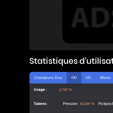
Statistiques d'utilis
Champions Duo
OU
UU
Mono
Usage :
2,742 %
Talents
:
Pression
Pickpoc
83,305
%