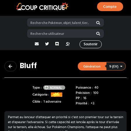
Compte
Coup Critique
adresse email
Twitter
Discord
La Salty Room sur Pokémon Showdo
Soutenir
Bluff
9 (EV)
Génération
Normal
Type :
Puissance :
40
Précision :
100
Catégorie :
PP :
16
Cible :
1 adversaire
Priorité :
+
3
Permet au lanceur d'attaquer en priorité si c'est son premier tour sur le terrain
et d'apeurer l'adversaire. Si cette capacité est lancée après le tour d'arrivée
sur le terrain, elle échoue. Sur Pokémon Champions, l'attaque ne peut plus