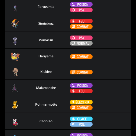
Poison
Fortusimia
Fortusimia
Psy
Feu
Simiabraz
Simiabraz
Combat
Psy
Wimessir
Wimessir
Normal
Hariyama
Combat
Hariyama
Kicklee
Combat
Kicklee
Poison
Malamandre
Malamandre
Feu
Électrik
Pohmarmotte
Pohmarmotte
Combat
Glace
Cadoizo
Cadoizo
Vol
Poison
Coatox