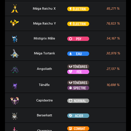
Méga Raichu X
Électrik
Méga Raichu X
85,271
%
Méga Raichu Y
Électrik
Méga Raichu Y
76,923
%
Mistigrix Mâle
Psy
Mistigrix Mâle
54,167
%
Méga Tortank
Eau
Méga Tortank
30,976
%
Ténèbres
Angoliath
Angoliath
27,137
%
Fée
Ténèbres
Ténéfix
Ténéfix
16,698
%
Spectre
Capidextre
Normal
Capidextre
Berserkatt
Acier
Berserkatt
Combat
Charmina
Charmina