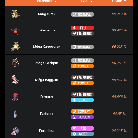
Pokémon
Type
Usage
Kangourex
Normal
Kangourex
99,942
%
Feu
Félinferno
Félinferno
99,423
%
Ténèbres
Méga Kangourex
Normal
Méga Kangourex
96,997
%
Normal
Méga Lockpin
Méga Lockpin
96,262
%
Combat
Ténèbres
Méga Baggaïd
Méga Baggaïd
95,894
%
Combat
Ténèbres
Dimoret
Dimoret
94,958
%
Glace
Combat
Farfurex
Farfurex
94,55
%
Poison
Fée
Forgelina
Forgelina
94,205
%
Acier