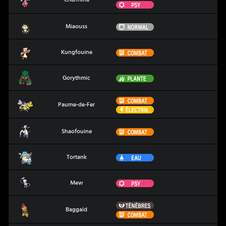
Psy
Miaouss
Normal
Miaouss
Kungfouine
Combat
Kungfouine
Gorythmic
Plante
Gorythmic
Combat
Paume-de-Fer
Paume-de-Fer
Électrik
Shaofouine
Combat
Shaofouine
Tortank
Eau
Tortank
Mew
Psy
Mew
Ténèbres
Baggaïd
Baggaïd
Combat