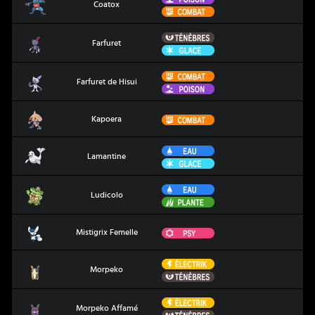
Coatox
Combat
Ténèbres
Farfuret
Farfuret
Glace
Combat
Farfuret de Hisui
Farfuret de Hisui
Poison
Kapoera
Combat
Kapoera
Eau
Lamantine
Lamantine
Glace
Eau
Ludicolo
Ludicolo
Plante
Mistigrix Femelle
Psy
Mistigrix Femelle
Électrik
Morpeko
Morpeko
Ténèbres
Électrik
Morpeko Affamé
Morpeko Affamé
Ténèbres