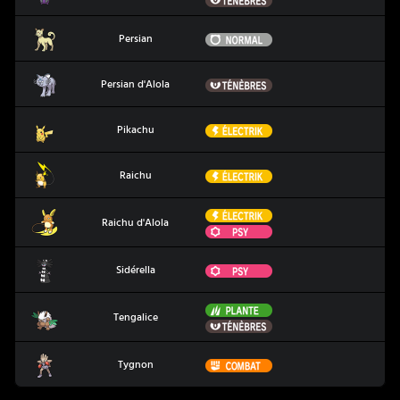
Persian
Normal
Persian
Persian d'Alola
Ténèbres
Persian d'Alola
Pikachu
Électrik
Pikachu
Raichu
Électrik
Raichu
Électrik
Raichu d'Alola
Raichu d'Alola
Psy
Sidérella
Psy
Sidérella
Plante
Tengalice
Tengalice
Ténèbres
Tygnon
Combat
Tygnon