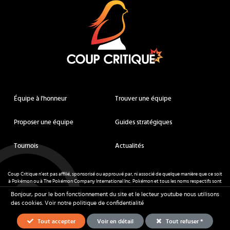
Équipe à l'honneur
Trouver une équipe
Proposer une équipe
Guides stratégiques
Tournois
Actualités
Coup Critique n'est pas affilié, sponsorisé ou approuvé par, ni associé de quelque manière que ce soit
à Pokémon ou à The Pokémon Company International Inc. Pokémon et tous les noms respectifs sont
des marques déposées et des marques déposées. © de Nintendo 1996-
2026
.
Bonjour, pour le bon fonctionnement du site et le lecteur youtube nous utilisons
Mentions légales
-
CGU
- Tous droits réservés - Coup Critique
2026
des cookies.
Voir notre politique de confidentialité
Tout accepter
Voir en détail
Tout refuser *