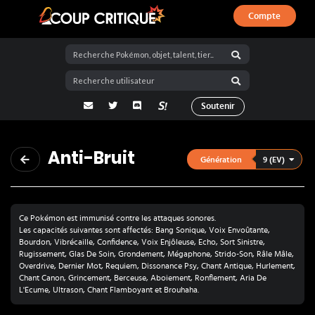
Compte
Coup Critique
adresse email
Twitter
Discord
La Salty Room sur Pokémon Showdo
Soutenir
Anti-Bruit
9 (EV)
Génération
Ce Pokémon est immunisé contre les attaques sonores.
Les capacités suivantes sont affectés: Bang Sonique, Voix Envoûtante,
Bourdon, Vibrécaille, Confidence, Voix Enjôleuse, Echo, Sort Sinistre,
Rugissement, Glas De Soin, Grondement, Mégaphone, Strido-Son, Râle Mâle,
Overdrive, Dernier Mot, Requiem, Dissonance Psy, Chant Antique, Hurlement,
Chant Canon, Grincement, Berceuse, Aboiement, Ronflement, Aria De
L'Ecume, Ultrason, Chant Flamboyant et Brouhaha.