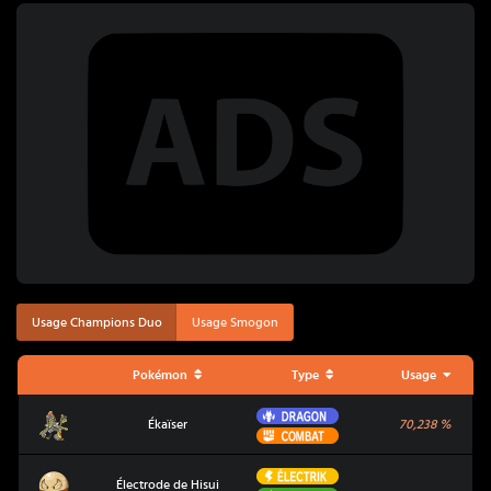
Usage Champions Duo
Usage Smogon
Pokémon
Type
Usage
Dragon
Ékaïser
Ékaïser
70,238
%
Combat
Électrik
Électrode de Hisui
Électrode de Hisui