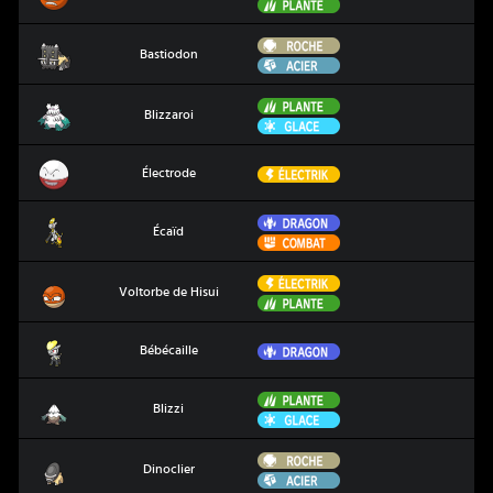
Plante
Roche
Bastiodon
Bastiodon
Acier
Plante
Blizzaroi
Blizzaroi
Glace
Électrode
Électrik
Électrode
Dragon
Écaïd
Écaïd
Combat
Électrik
Voltorbe de Hisui
Voltorbe de Hisui
Plante
Bébécaille
Dragon
Bébécaille
Plante
Blizzi
Blizzi
Glace
Roche
Dinoclier
Dinoclier
Acier