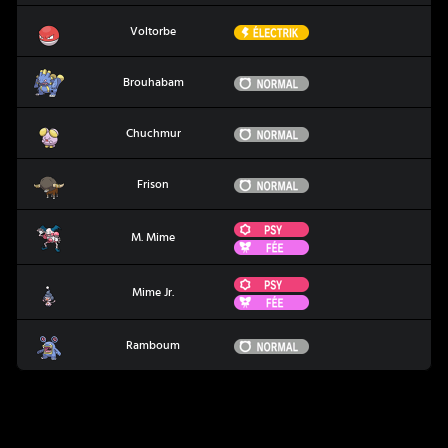
Voltorbe
Électrik
Voltorbe
Brouhabam
Normal
Brouhabam
Chuchmur
Normal
Chuchmur
Frison
Normal
Frison
Psy
M. Mime
M. Mime
Fée
Psy
Mime Jr.
Mime Jr.
Fée
Ramboum
Normal
Ramboum
Coup Critique