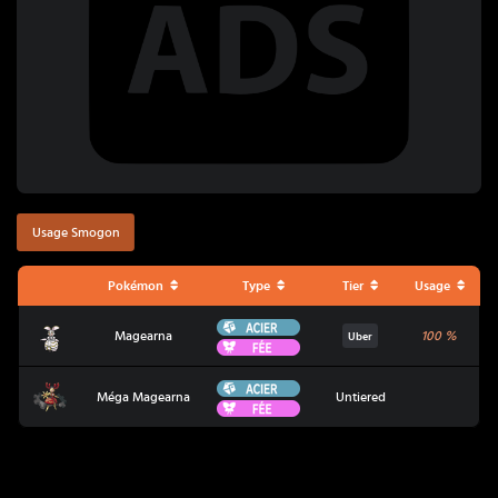
Usage Smogon
Pokémon
Type
Tier
Usage
Acier
Magearna
Magearna
100
%
Uber
Fée
Acier
Méga Magearna
Méga Magearna
Untiered
Fée
Coup Critique