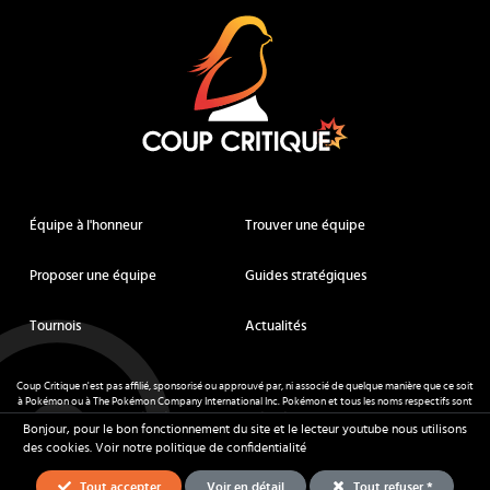
Équipe à l'honneur
Trouver une équipe
Proposer une équipe
Guides stratégiques
Tournois
Actualités
Coup Critique n'est pas affilié, sponsorisé ou approuvé par, ni associé de quelque manière que ce soit
à Pokémon ou à The Pokémon Company International Inc. Pokémon et tous les noms respectifs sont
des marques déposées et des marques déposées. © de Nintendo 1996-
2026
.
Bonjour, pour le bon fonctionnement du site et le lecteur youtube nous utilisons
Mentions légales
-
CGU
- Tous droits réservés - Coup Critique
2026
des cookies.
Voir notre politique de confidentialité
Tout accepter
Voir en détail
Tout refuser *