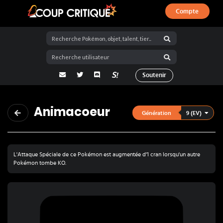
Compte
Coup Critique
adresse email
Twitter
Discord
La Salty Room sur Pokémon Showdo
Soutenir
Animacoeur
9 (EV)
Génération
L'Attaque Spéciale de ce Pokémon est augmentée d'1 cran lorsqu'un autre
Pokémon tombe KO.