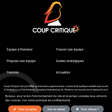
Équipe à l'honneur
Trouver une équipe
Proposer une équipe
Guides stratégiques
Tournois
Actualités
Coup Critique n'est pas affilié, sponsorisé ou approuvé par, ni associé de quelque manière que ce soit
à Pokémon ou à The Pokémon Company International Inc. Pokémon et tous les noms respectifs sont
des marques déposées et des marques déposées. © de Nintendo 1996-
2026
.
Bonjour, pour le bon fonctionnement du site et le lecteur youtube nous utilisons
Mentions légales
-
CGU
- Tous droits réservés - Coup Critique
2026
des cookies.
Voir notre politique de confidentialité
Tout accepter
Voir en détail
Tout refuser *