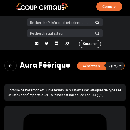
Compte
Coup Critique
adresse email
Twitter
Discord
La Salty Room sur Pokémon Showdo
Soutenir
Aura Féérique
9 (EV)
Génération
Lorsque ce Pokémon est sur le terrain, la puissance des attaques de type Fée
utilisées par n’importe quel Pokémon est multipliée par 1,33 (1/3).