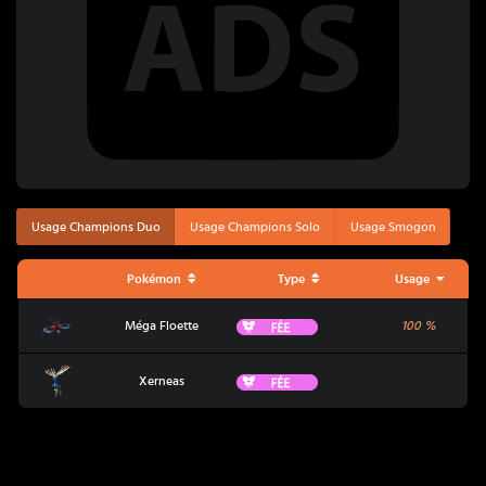
Usage Champions Duo
Usage Champions Solo
Usage Smogon
Pokémon
Type
Usage
Méga Floette
Fée
Méga Floette
100
%
Xerneas
Fée
Xerneas
Coup Critique