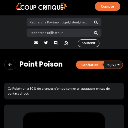
Compte
Coup Critique
adresse email
Twitter
Discord
La Salty Room sur Pokémon Showdo
Soutenir
Point Poison
9 (EV)
Génération
Ce Pokémon a 30% de chances d'empoisonner un attaquant en cas de
contact direct.