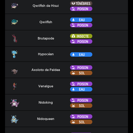
Ténèbres
Qwilfish de Hisui
Qwilfish de Hisui
Poison
Eau
Qwilfish
Qwilfish
Poison
Insecte
Brutapode
Brutapode
Poison
Hypocéan
Eau
Hypocéan
Poison
Axoloto de Paldea
Axoloto de Paldea
Sol
Poison
Venalgue
Venalgue
Eau
Poison
Nidoking
Nidoking
Sol
Poison
Nidoqueen
Nidoqueen
Sol
Nidoran Femelle