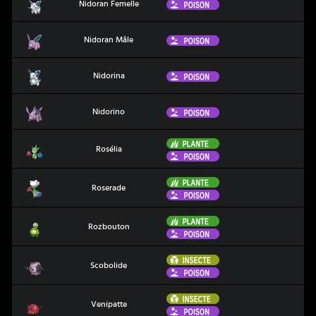
Poison
Nidoran Femelle
Nidoran Mâle
Poison
Nidoran Mâle
Nidorina
Poison
Nidorina
Nidorino
Poison
Nidorino
Plante
Rosélia
Rosélia
Poison
Plante
Roserade
Roserade
Poison
Plante
Rozbouton
Rozbouton
Poison
Insecte
Scobolide
Scobolide
Poison
Insecte
Venipatte
Venipatte
Poison