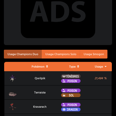
Usage Champions Duo
Usage Champions Solo
Usage Smogon
Pokémon
Type
Usage
Ténèbres
Qwilpik
Qwilpik
21,484
%
Poison
Poison
Terraiste
Terraiste
Sol
Poison
Kravarech
Kravarech
Dragon