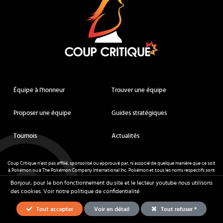
Équipe à l'honneur
Trouver une équipe
Proposer une équipe
Guides stratégiques
Tournois
Actualités
Coup Critique n'est pas affilié, sponsorisé ou approuvé par, ni associé de quelque manière que ce soit
à Pokémon ou à The Pokémon Company International Inc. Pokémon et tous les noms respectifs sont
des marques déposées et des marques déposées. © de Nintendo 1996-
2026
.
Bonjour, pour le bon fonctionnement du site et le lecteur youtube nous utilisons
Mentions légales
-
CGU
- Tous droits réservés - Coup Critique
2026
des cookies.
Voir notre politique de confidentialité
Tout accepter
Voir en détail
Tout refuser *