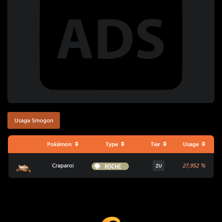
Usage Smogon
Pokémon
Type
Tier
Usage
Craparoi
Roche
Craparoi
27,952
%
ZU
Coup Critique