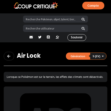
Compte
Coup Critique
adresse email
Twitter
Discord
La Salty Room sur Pokémon Showdo
Soutenir
Air Lock
9 (EV)
Génération
Lorsque ce Pokémon est sur le terrain, les effets des climats sont désactivés.