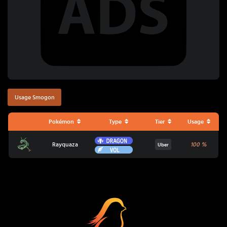
Usage Smogon
Pokémon
Type
Tier
Usage
Dragon
Rayquaza
Rayquaza
100
%
Uber
Vol
Coup Critique