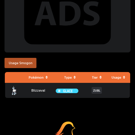
Usage Smogon
Pokémon
Type
Tier
Usage
Blizzeval
Glace
Blizzeval
ZUBL
Coup Critique