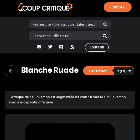
Compte
Coup Critique
adresse email
Twitter
Discord
La Salty Room sur Pokémon Showdo
Soutenir
Blanche Ruade
9 (EV)
Génération
L’Attaque de ce Pokémon est augmentée d'1 cran s’il met KO un Pokémon
avec une capacité offensive.