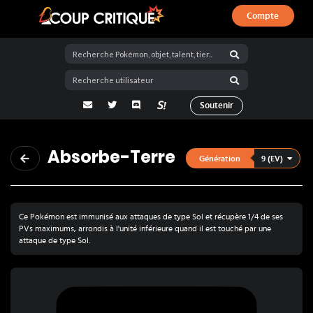
Compte
Coup Critique
adresse email
Twitter
Discord
La Salty Room sur Pokémon Showdo
Soutenir
Absorbe-Terre
9 (EV)
Génération
Ce Pokémon est immunisé aux attaques de type Sol et récupère 1/4 de ses
PVs maximums, arrondis à l'unité inférieure quand il est touché par une
attaque de type Sol.