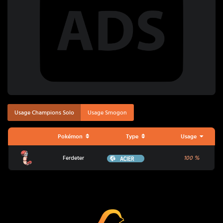
Usage Champions Solo
Usage Smogon
Pokémon
Type
Usage
Ferdeter
Acier
Ferdeter
100
%
Coup Critique