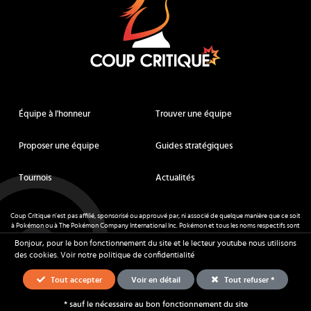
Équipe à l'honneur
Trouver une équipe
Proposer une équipe
Guides stratégiques
Tournois
Actualités
Coup Critique n'est pas affilié, sponsorisé ou approuvé par, ni associé de quelque manière que ce soit
à Pokémon ou à The Pokémon Company International Inc. Pokémon et tous les noms respectifs sont
des marques déposées et des marques déposées. © de Nintendo 1996-
2026
.
Bonjour, pour le bon fonctionnement du site et le lecteur youtube nous utilisons
Mentions légales
-
CGU
- Tous droits réservés - Coup Critique
2026
des cookies.
Voir notre politique de confidentialité
Tout accepter
Voir en détail
Tout refuser *
* sauf le nécessaire au bon fonctionnement du site
Équipes
Stratégie
Ressources