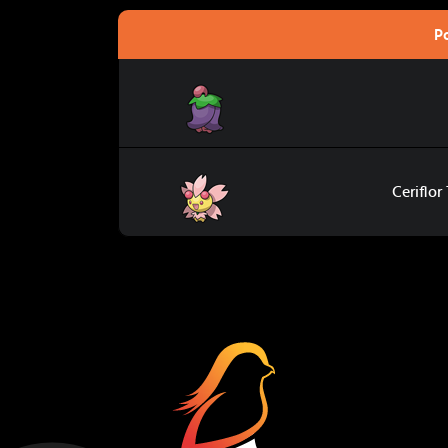
P
Ceriflor
Ceriflor Temps Ensoleillé
Ceriflor
Coup Critiq