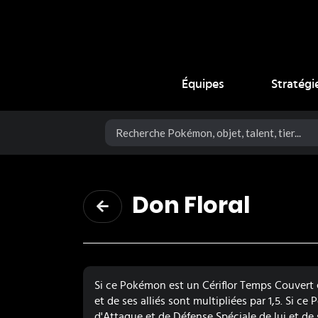
Coup Critique
Équipes
Stratégi
Don Floral
Si ce Pokémon est un Cériflor Temps Couvert et
et de ses alliés sont multipliées par 1,5. Si ce
d'Attaque et de Défense Spéciale de lui et de 