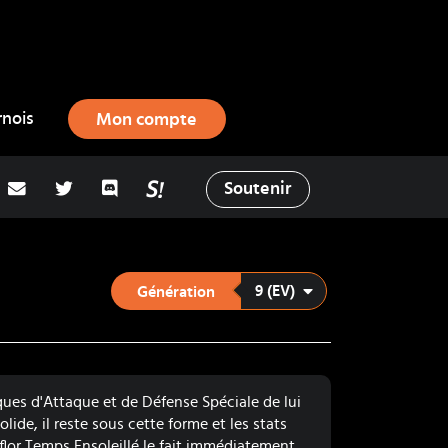
rnois
Mon compte
adresse email
Twitter
Discord
La Salty Room sur Pokémon Showd
Soutenir
9 (EV)
Génération
iques d'Attaque et de Défense Spéciale de lui
lide, il reste sous cette forme et les stats
iflor Temps Ensoleillé le fait immédiatement