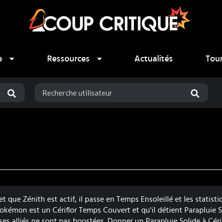
e
Ressources
Actualités
Tou
 que Zénith est actif, il passe en Temps Ensoleillé et les statist
 Pokémon est un Cériflor Temps Couvert et qu'il détient Parapluie So
ses alliés ne sont pas boostées. Donner un Parapluie Solide à Cér