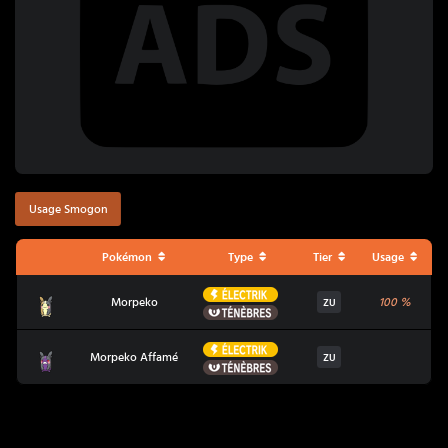
Usage Smogon
Pokémon
Type
Tier
Usage
Électrik
Morpeko
Morpeko
100
%
ZU
Ténèbres
Électrik
Morpeko Affamé
Morpeko Affamé
ZU
Ténèbres
Coup Critique