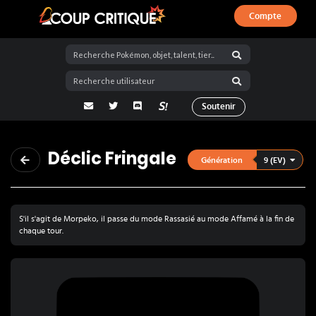
Compte
Coup Critique
adresse email
Twitter
Discord
La Salty Room sur Pokémon Showdo
Soutenir
Déclic Fringale
9 (EV)
Génération
S'il s'agit de Morpeko, il passe du mode Rassasié au mode Affamé à la fin de
chaque tour.