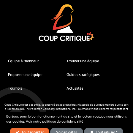
Équipe à l'honneur
Trouver une équipe
Proposer une équipe
Guides stratégiques
Tournois
Actualités
Coup Critique n'est pas affilié, sponsorisé ou approuvé par, ni associé de quelque manière que ce soit
à Pokémon ou à The Pokémon Company International Inc. Pokémon et tous les noms respectifs sont
des marques déposées et des marques déposées. © de Nintendo 1996-
2026
.
Bonjour, pour le bon fonctionnement du site et le lecteur youtube nous utilisons
Mentions légales
-
CGU
- Tous droits réservés - Coup Critique
2026
des cookies.
Voir notre politique de confidentialité
Tout accepter
Voir en détail
Tout refuser *