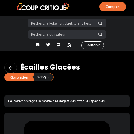
Compte
Coup Critique
adresse email
Twitter
Discord
La Salty Room sur Pokémon Showdo
Soutenir
Écailles Glacées
9 (EV)
Génération
Ce Pokémon reçoit la moitié des dégâts des attaques spéciales.