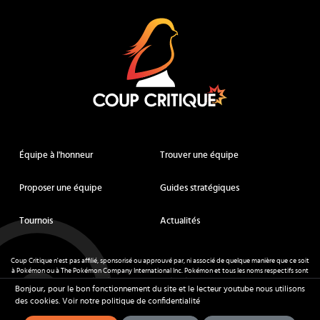
Coup Critique
Équipe à l'honneur
Trouver une équipe
Proposer une équipe
Guides stratégiques
Tournois
Actualités
Coup Critique n'est pas affilié, sponsorisé ou approuvé par, ni associé de quelque manière que ce soit
à Pokémon ou à The Pokémon Company International Inc. Pokémon et tous les noms respectifs sont
des marques déposées et des marques déposées. © de Nintendo 1996-
2026
.
Bonjour, pour le bon fonctionnement du site et le lecteur youtube nous utilisons
Mentions légales
-
CGU
- Tous droits réservés - Coup Critique
2026
des cookies.
Voir notre politique de confidentialité