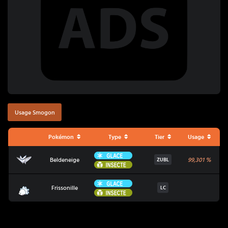
Usage Smogon
Pokémon
Type
Tier
Usage
Glace
Beldeneige
Beldeneige
99,301
%
ZUBL
Insecte
Glace
Frissonille
Frissonille
LC
Insecte