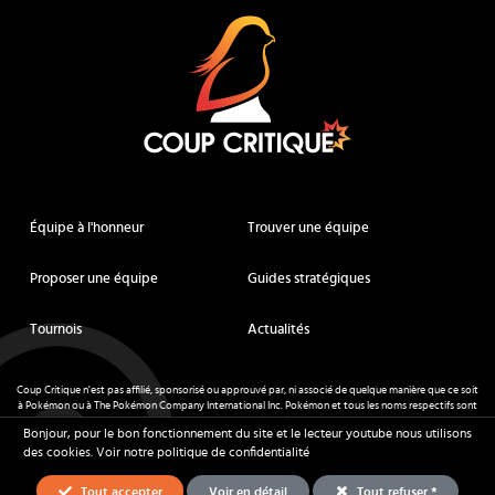
Équipe à l'honneur
Trouver une équipe
Proposer une équipe
Guides stratégiques
Tournois
Actualités
Coup Critique n'est pas affilié, sponsorisé ou approuvé par, ni associé de quelque manière que ce soit
à Pokémon ou à The Pokémon Company International Inc. Pokémon et tous les noms respectifs sont
des marques déposées et des marques déposées. © de Nintendo 1996-
2026
.
Bonjour, pour le bon fonctionnement du site et le lecteur youtube nous utilisons
Mentions légales
-
CGU
- Tous droits réservés - Coup Critique
2026
des cookies.
Voir notre politique de confidentialité
Tout accepter
Voir en détail
Tout refuser *