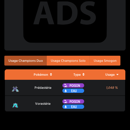
Usage Champions Duo
Usage Champions Solo
Usage Smogon
Pokémon
Type
Usage
Poison
Prédastérie
Prédastérie
1,048
%
Eau
Poison
Vorastérie
Vorastérie
Eau
Coup Critique