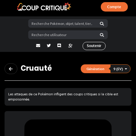
Compte
Coup Critique
adresse email
Twitter
Discord
La Salty Room sur Pokémon Showdo
Soutenir
Cruauté
9 (EV)
Génération
Les attaques de ce Pokémon infligent des coups critiques si la cible est
empoisonnée.