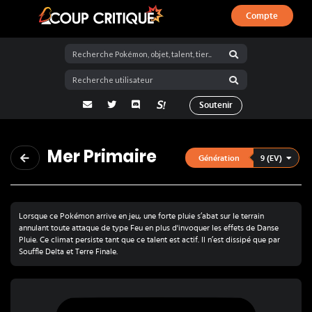
Compte
Coup Critique
adresse email
Twitter
Discord
La Salty Room sur Pokémon Showdo
Soutenir
Mer Primaire
9 (EV)
Génération
Lorsque ce Pokémon arrive en jeu, une forte pluie s’abat sur le terrain
annulant toute attaque de type Feu en plus d'invoquer les effets de Danse
Pluie. Ce climat persiste tant que ce talent est actif. Il n’est dissipé que par
Souffle Delta et Terre Finale.