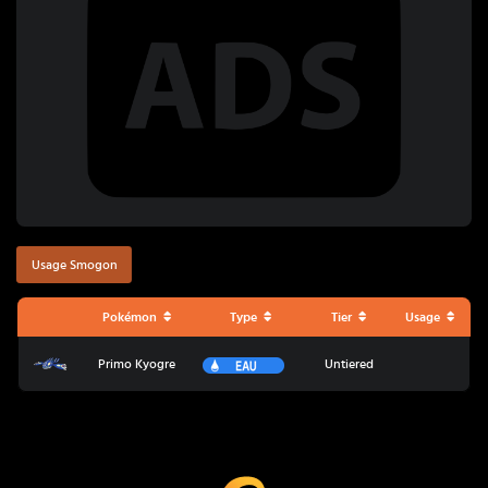
Usage Smogon
Pokémon
Type
Tier
Usage
Primo Kyogre
Eau
Primo Kyogre
Untiered
Coup Critique