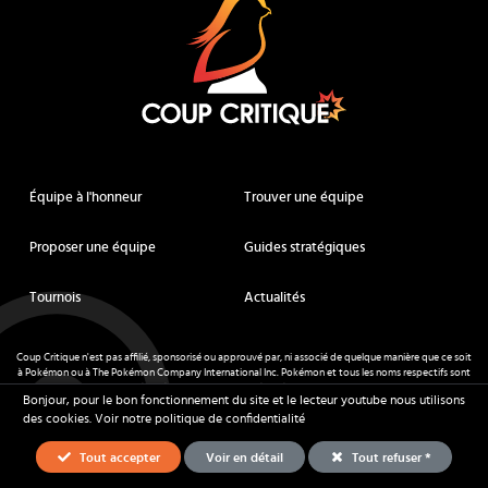
Équipe à l'honneur
Trouver une équipe
Proposer une équipe
Guides stratégiques
Tournois
Actualités
Coup Critique n'est pas affilié, sponsorisé ou approuvé par, ni associé de quelque manière que ce soit
à Pokémon ou à The Pokémon Company International Inc. Pokémon et tous les noms respectifs sont
des marques déposées et des marques déposées. © de Nintendo 1996-
2026
.
Bonjour, pour le bon fonctionnement du site et le lecteur youtube nous utilisons
Mentions légales
-
CGU
- Tous droits réservés - Coup Critique
2026
des cookies.
Voir notre politique de confidentialité
Tout accepter
Voir en détail
Tout refuser *