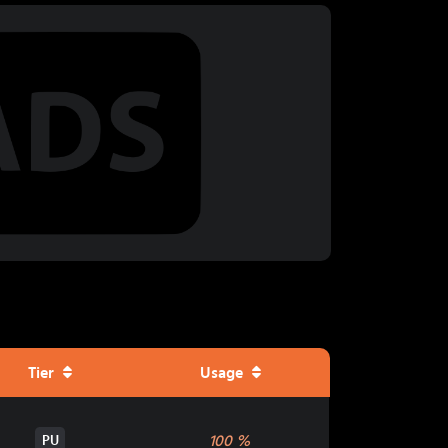
Tier
Usage
100
%
PU