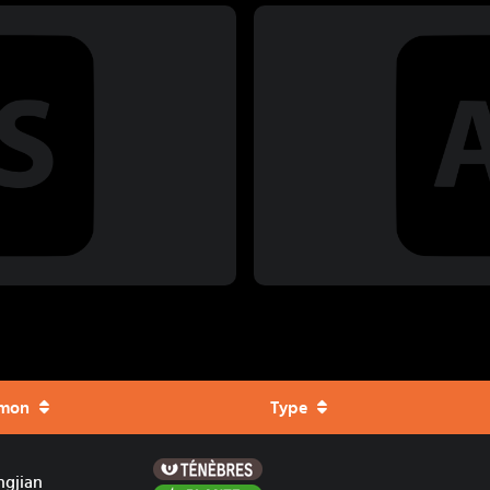
mon
Type
Ténèbres
gjian