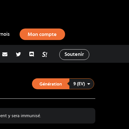
rnois
Mon compte
adresse email
Twitter
Discord
La Salty Room sur Pokémon Showd
Soutenir
9 (EV)
Génération
ent y sera immunisé.