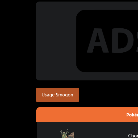
Usage Smogon
Poké
Chongjian
Chon