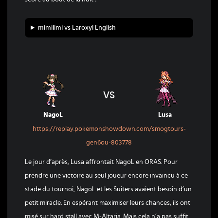
mimilimi vs Laroxyl English
VS
NagoL
Lusa
https://replay.pokemonshowdown.com/smogtours-
gen6ou-803778
Le jour d’après, Lusa affrontait NagoL en ORAS. Pour
prendre une victoire au seul joueur encore invaincu à ce
stade du tournoi, NagoL et les Suiters avaient besoin d’un
petit miracle. En espérant maximiser leurs chances, ils ont
misé sur hard stall avec M-Altaria. Mais cela n’a pas suffit.