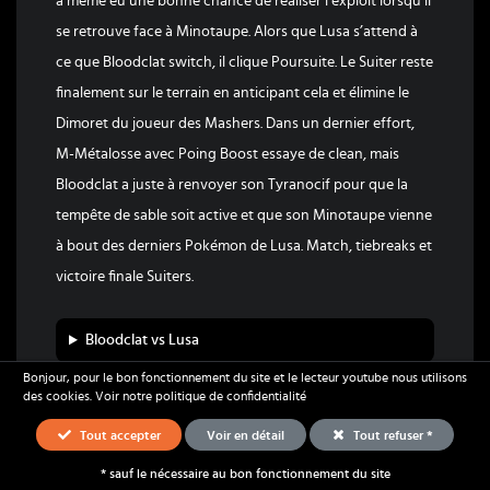
a même eu une bonne chance de réaliser l’exploit lorsqu’il
se retrouve face à Minotaupe. Alors que Lusa s’attend à
ce que Bloodclat switch, il clique Poursuite. Le Suiter reste
finalement sur le terrain en anticipant cela et élimine le
Dimoret du joueur des Mashers. Dans un dernier effort,
M-Métalosse avec Poing Boost essaye de clean, mais
Bloodclat a juste à renvoyer son Tyranocif pour que la
tempête de sable soit active et que son Minotaupe vienne
à bout des derniers Pokémon de Lusa. Match, tiebreaks et
victoire finale Suiters.
Bloodclat vs Lusa
Bonjour, pour le bon fonctionnement du site et le lecteur youtube nous utilisons
des cookies.
Voir notre politique de confidentialité
Tout accepter
Voir en détail
Tout refuser *
Les Suiters réalisent alors l’incroyable et remporte cette
* sauf le nécessaire au bon fonctionnement du site
Équipes
Stratégie
Ressources
CCL alors qu’ils étaient annoncés derniers dans les Power