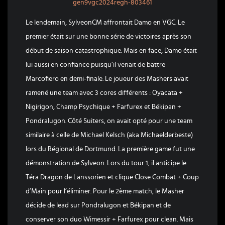
gen9vgc2024regh-803461
Le lendemain, SylveonCM affrontait Damo en VGC. Le
premier était sur une bonne série de victoires après son
début de saison catastrophique. Mais en face, Damo était
lui aussi en confiance puisqu’il venait de battre
Marcofiero en demi-finale. Le joueur des Mashers avait
ramené une team avec 3 cores différents : Oyacata +
Nigirigon, Champ Psychique + Farfurex et Békipan +
Pondralugon. Côté Suiters, on avait opté pour une team
similaire à celle de Michael Kelsch (aka Michaelderbeste)
lors du Régional de Dortmund. La première game fut une
démonstration de Sylveon. Lors du tour 1, il anticipe le
Téra Dragon de Lanssorien et clique Close Combat + Coup
d’Main pour l’éliminer. Pour le 2ème match, le Masher
décide de lead sur Pondralugon et Békipan et de
conserver son duo Wimessir + Farfurex pour clean. Mais