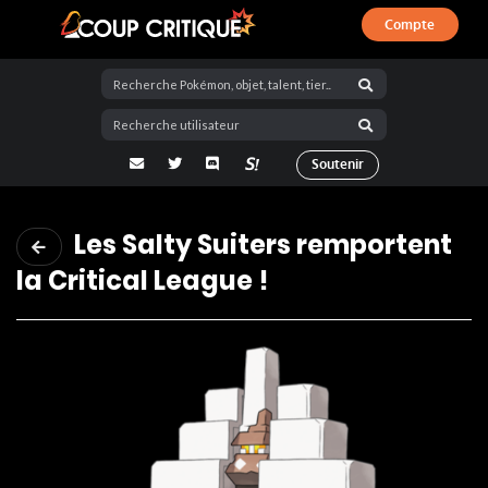
Compte
Coup Critique
adresse email
Twitter
Discord
La Salty Room sur Pokémon Showdo
Soutenir
Les Salty Suiters remportent
la Critical League !