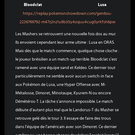
Bloodclat
Lusa
https://replay.pokemonshowdown.com/gen6ou-
2236769792-m47z2nz1u9b30y4oquu4cug0yrkfsh6pw
Les Mashers se retrouvent une nouvelle fois dos au mur.
Ils envoient cependant leur arme ultime : Lusa en ORAS.
Mais dès que le match commence, quelque chose cloche :
le joueur bréisilien a un match-up terrible. Bloodclat s’est
ramené avec une équipe sand et Keldeo. Ce dernier tout
particulièrement ne semble avoir aucun switch-in face
aux Pokémon de Lusa, une Hyper Offense avec M-
Métalosse, Dimoret, Minotaupe, Kyurem-N ou encore
Démétéros-T. La tâche s’annonce impossible. Le match
débute d’autant plus mal que le Landorus-T du Masher se
retrouve gelé dès le tour 3. Il essaye de faire des trous
dans l’équipe de l’américain avec son Dimoret. Ce dernier