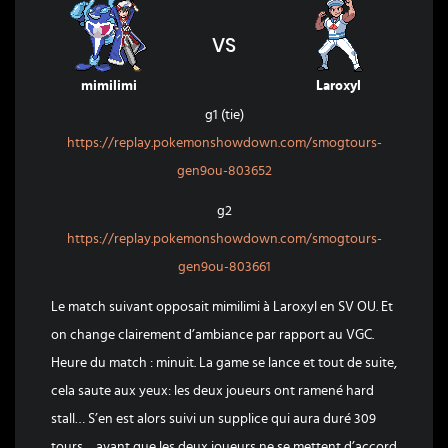
VS
mimilimi
Laroxyl
g1 (tie)
https://replay.pokemonshowdown.com/smogtours-
gen9ou-803652
g2
https://replay.pokemonshowdown.com/smogtours-
gen9ou-803661
Le match suivant opposait mimilimi à Laroxyl en SV OU. Et
on change clairement d’ambiance par rapport au VGC.
Heure du match : minuit. La game se lance et tout de suite,
cela saute aux yeux: les deux joueurs ont ramené hard
stall… S’en est alors suivi un supplice qui aura duré 309
tours… avant que les deux joueurs ne se mettent d’accord