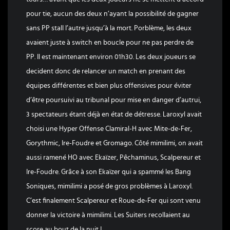
pour tie, aucun des deux n’ayant la possibilité de gagner
sans PP stall l’autre jusqu’à la mort. Porblème, les deux
avaient juste à switch en boucle pour ne pas perdre de
PP. Il est maintenant environ 01h30. Les deux joueurs se
decident donc de relancer un match en prenant des
équipes différentes et bien plus offensives pour éviter
d’être poursuivi au tribunal pour mise en danger d’autrui,
3 spectateurs étant déjà en état de détresse. Laroxyl avait
choisi une Hyper Offense Clamiral-H avec Mite-de-Fer,
Gorythmic, Ire-Foudre et Gromago. Côté mimilimi, on avait
aussi ramené HO avec Ekaïzer, Pêchaminus, Scalpereur et
Ire-Foudre. Grâce à son Ekaïzer qui a spammé les Bang
Soniques, mimilimi a posé de gros problèmes à Laroxyl.
C’est finalement Scalpereur et Roue-de-Fer qui sont venu
donner la victoire à mimilimi. Les Suiters recollaient au
score au bout de la nuit !