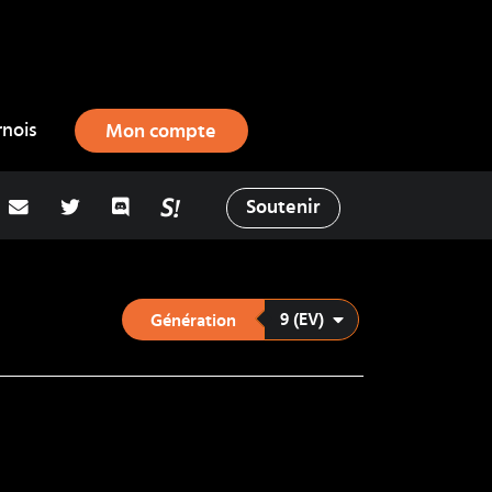
rnois
Mon compte
adresse email
Twitter
Discord
La Salty Room sur Pokémon Showd
Soutenir
9 (EV)
Génération