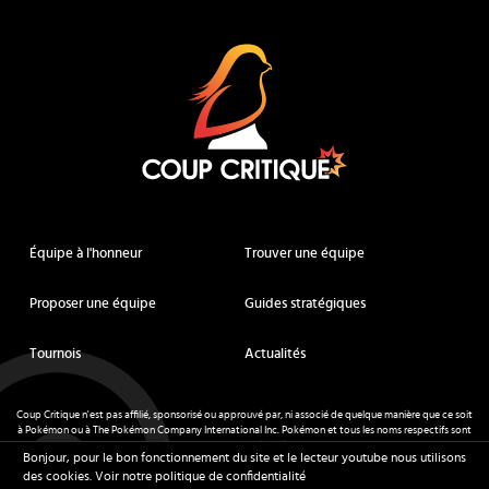
Coup Critique
Équipe à l'honneur
Trouver une équipe
Proposer une équipe
Guides stratégiques
Tournois
Actualités
Coup Critique n'est pas affilié, sponsorisé ou approuvé par, ni associé de quelque manière que ce soit
à Pokémon ou à The Pokémon Company International Inc. Pokémon et tous les noms respectifs sont
des marques déposées et des marques déposées. © de Nintendo 1996-
2026
.
Bonjour, pour le bon fonctionnement du site et le lecteur youtube nous utilisons
Mentions légales
-
CGU
- Tous droits réservés - Coup Critique
2026
des cookies.
Voir notre politique de confidentialité