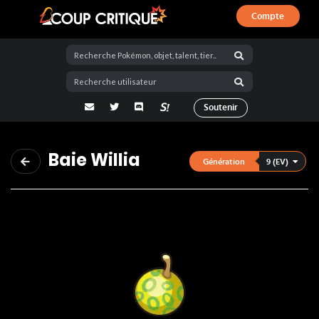
Compte
Coup Critique
adresse email
Twitter
Discord
La Salty Room sur Pokémon Showdo
Soutenir
Baie Willia
9 (EV)
Génération