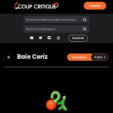
Compte
Coup Critique
adresse email
Twitter
Discord
La Salty Room sur Pokémon Showdo
Soutenir
Baie Ceriz
9 (EV)
Génération