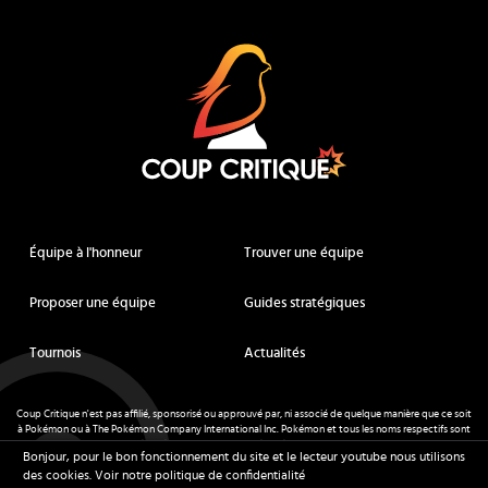
Coup Critique
Équipe à l'honneur
Trouver une équipe
Proposer une équipe
Guides stratégiques
Tournois
Actualités
Coup Critique n'est pas affilié, sponsorisé ou approuvé par, ni associé de quelque manière que ce soit
à Pokémon ou à The Pokémon Company International Inc. Pokémon et tous les noms respectifs sont
des marques déposées et des marques déposées. © de Nintendo 1996-
2026
.
Bonjour, pour le bon fonctionnement du site et le lecteur youtube nous utilisons
Mentions légales
-
CGU
- Tous droits réservés - Coup Critique
2026
des cookies.
Voir notre politique de confidentialité