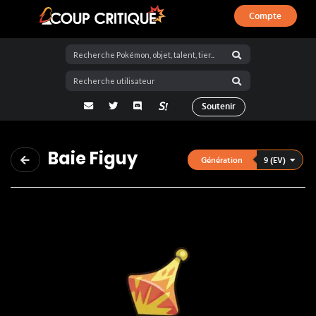
Compte
Coup Critique
adresse email
Twitter
Discord
La Salty Room sur Pokémon Showdo
Soutenir
Baie Figuy
9 (EV)
Génération