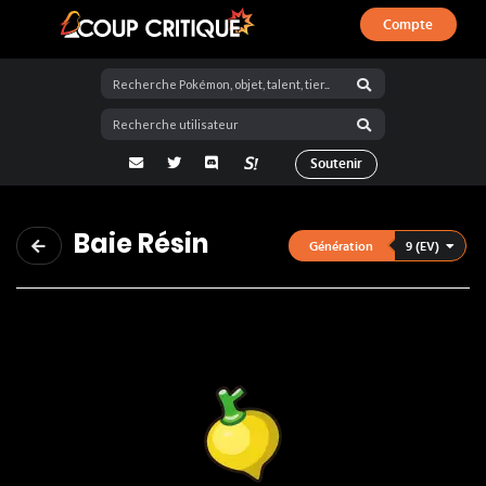
Compte
Coup Critique
adresse email
Twitter
Discord
La Salty Room sur Pokémon Showdo
Soutenir
Baie Résin
9 (EV)
Génération