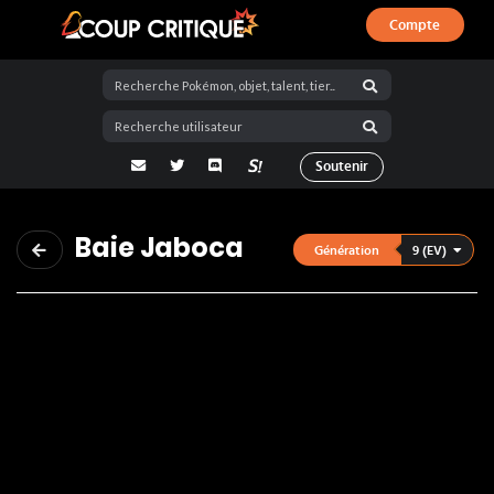
Compte
Coup Critique
adresse email
Twitter
Discord
La Salty Room sur Pokémon Showdo
Soutenir
Baie Jaboca
9 (EV)
Génération