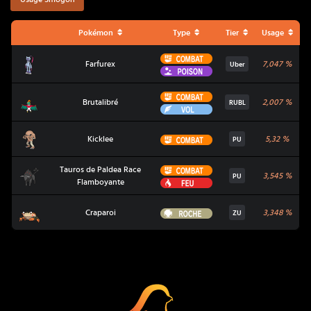
Pokémon
Type
Tier
Usage
Combat
Farfurex
Farfurex
7,047
%
Uber
Poison
Combat
Brutalibré
Brutalibré
2,007
%
RUBL
Vol
Kicklee
Combat
Kicklee
5,32
%
PU
Combat
Tauros de Paldea Race
Tauros de Paldea Race Flamboyante
3,545
%
PU
Feu
Flamboyante
Craparoi
Roche
Craparoi
3,348
%
ZU
Coup Critique