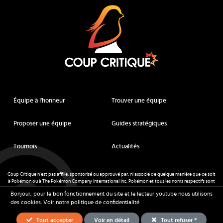
Équipe à l'honneur
Trouver une équipe
Proposer une équipe
Guides stratégiques
Tournois
Actualités
Coup Critique n'est pas affilié, sponsorisé ou approuvé par, ni associé de quelque manière que ce soit
à Pokémon ou à The Pokémon Company International Inc. Pokémon et tous les noms respectifs sont
des marques déposées et des marques déposées. © de Nintendo 1996-
2026
.
Bonjour, pour le bon fonctionnement du site et le lecteur youtube nous utilisons
Mentions légales
-
CGU
- Tous droits réservés - Coup Critique
2026
des cookies.
Voir notre politique de confidentialité
Tout accepter
Voir en détail
Tout refuser *