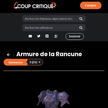
Compte
Coup Critique
adresse email
Twitter
Discord
La Salty Room sur Pokémon Showdo
Soutenir
Armure de la Rancune
9 (EV)
Génération