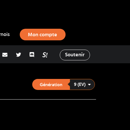
rnois
Mon compte
adresse email
Twitter
Discord
La Salty Room sur Pokémon Showd
Soutenir
9 (EV)
Génération