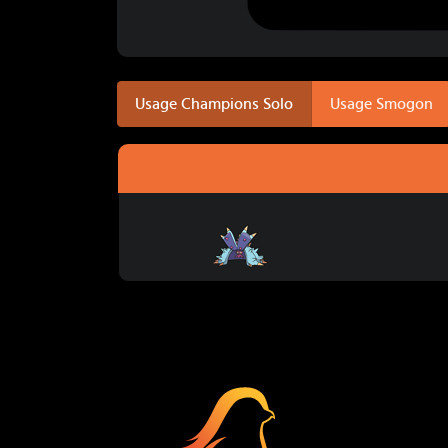
Usage Champions Solo
Usage Smogon
Prédastérie
Coup Critiq