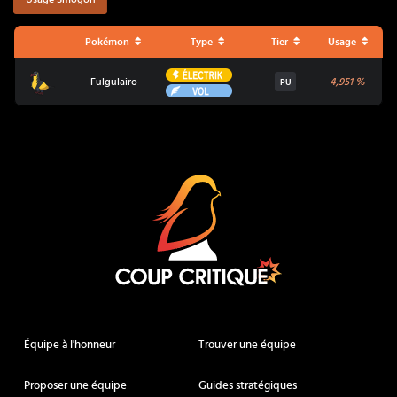
Pokémon
Type
Tier
Usage
Électrik
Fulgulairo
Fulgulairo
4,951
%
PU
Vol
Coup Critique
Équipe à l'honneur
Trouver une équipe
Proposer une équipe
Guides stratégiques