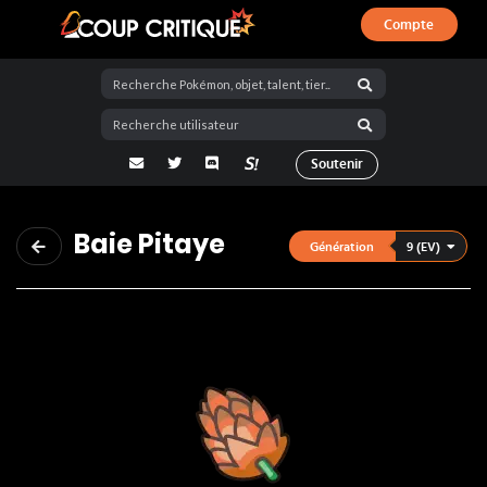
Compte
Coup Critique
adresse email
Twitter
Discord
La Salty Room sur Pokémon Showdo
Soutenir
Baie Pitaye
9 (EV)
Génération