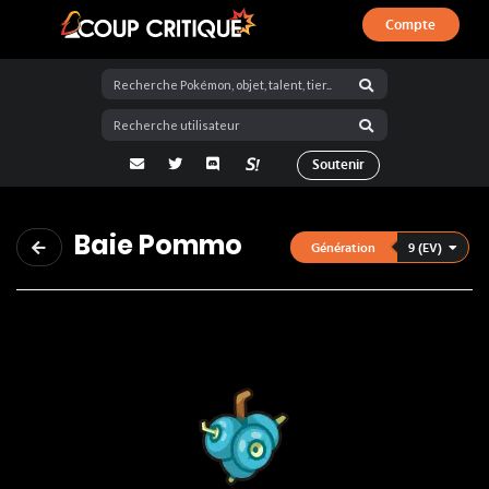
Compte
Coup Critique
adresse email
Twitter
Discord
La Salty Room sur Pokémon Showdo
Soutenir
Baie Pommo
9 (EV)
Génération