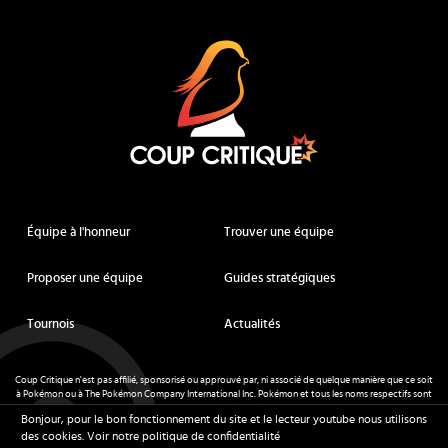
Coup Critique
Équipe à l'honneur
Trouver une équipe
Proposer une équipe
Guides stratégiques
Tournois
Actualités
Coup Critique n'est pas affilié, sponsorisé ou approuvé par, ni associé de quelque manière que ce soit
à Pokémon ou à The Pokémon Company International Inc. Pokémon et tous les noms respectifs sont
des marques déposées et des marques déposées. © de Nintendo 1996-
2026
.
Bonjour, pour le bon fonctionnement du site et le lecteur youtube nous utilisons
Mentions légales
-
CGU
- Tous droits réservés - Coup Critique
2026
des cookies.
Voir notre politique de confidentialité