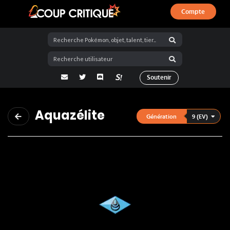
Compte
Coup Critique
adresse email
Twitter
Discord
La Salty Room sur Pokémon Showdo
Soutenir
Aquazélite
9 (EV)
Génération