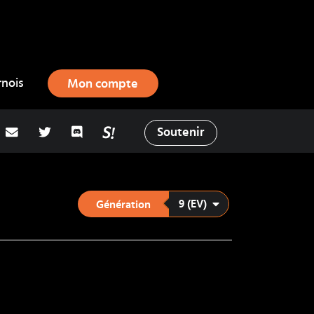
rnois
Mon compte
adresse email
Twitter
Discord
La Salty Room sur Pokémon Showd
Soutenir
9 (EV)
Génération