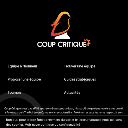
Coup Critique
Équipe à l'honneur
Trouver une équipe
Proposer une équipe
Guides stratégiques
Tournois
Actualités
Coup Critique n'est pas affilié, sponsorisé ou approuvé par, ni associé de quelque manière que ce soit
à Pokémon ou à The Pokémon Company International Inc. Pokémon et tous les noms respectifs sont
des marques déposées et des marques déposées. © de Nintendo 1996-
2026
.
Bonjour, pour le bon fonctionnement du site et le lecteur youtube nous utilisons
Mentions légales
-
CGU
- Tous droits réservés - Coup Critique
2026
des cookies.
Voir notre politique de confidentialité