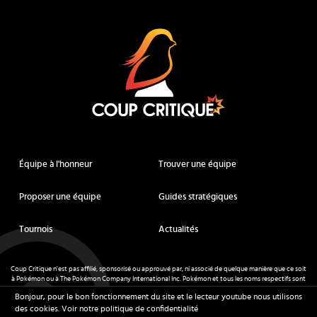
Coup Critique
Équipe à l'honneur
Trouver une équipe
Proposer une équipe
Guides stratégiques
Tournois
Actualités
Coup Critique n'est pas affilié, sponsorisé ou approuvé par, ni associé de quelque manière que ce soit
à Pokémon ou à The Pokémon Company International Inc. Pokémon et tous les noms respectifs sont
des marques déposées et des marques déposées. © de Nintendo 1996-
2026
.
Bonjour, pour le bon fonctionnement du site et le lecteur youtube nous utilisons
Mentions légales
-
CGU
- Tous droits réservés - Coup Critique
2026
des cookies.
Voir notre politique de confidentialité