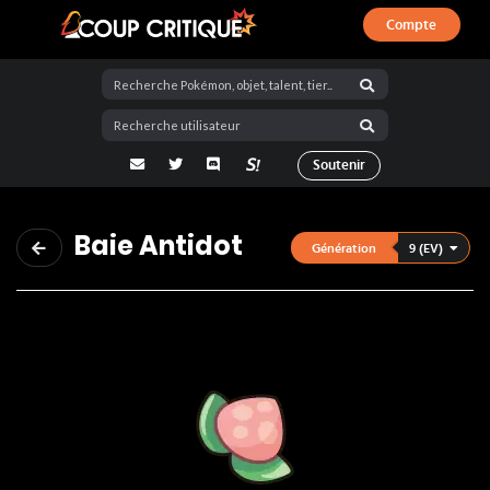
Compte
Coup Critique
adresse email
Twitter
Discord
La Salty Room sur Pokémon Showdo
Soutenir
Baie Antidot
9 (EV)
Génération