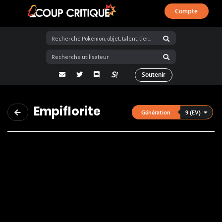
Compte
Coup Critique
adresse email
Twitter
Discord
La Salty Room sur Pokémon Showdo
Soutenir
Empiflorite
9 (EV)
Génération