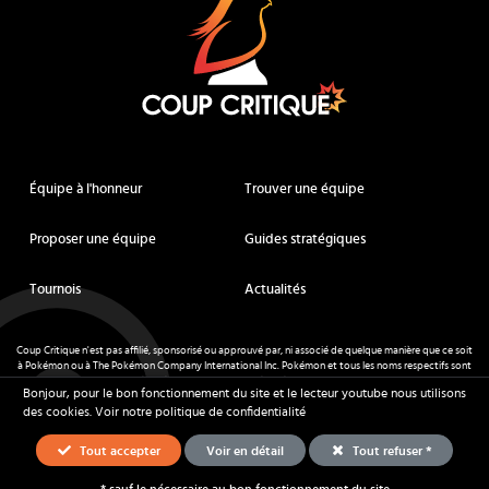
Équipe à l'honneur
Trouver une équipe
Proposer une équipe
Guides stratégiques
Tournois
Actualités
Coup Critique n'est pas affilié, sponsorisé ou approuvé par, ni associé de quelque manière que ce soit
à Pokémon ou à The Pokémon Company International Inc. Pokémon et tous les noms respectifs sont
des marques déposées et des marques déposées. © de Nintendo 1996-
2026
.
Bonjour, pour le bon fonctionnement du site et le lecteur youtube nous utilisons
Mentions légales
-
CGU
- Tous droits réservés - Coup Critique
2026
des cookies.
Voir notre politique de confidentialité
Tout accepter
Voir en détail
Tout refuser *