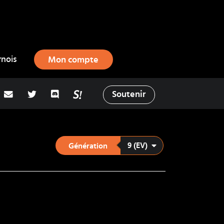
rnois
Mon compte
adresse email
Twitter
Discord
La Salty Room sur Pokémon Showd
Soutenir
9 (EV)
Génération