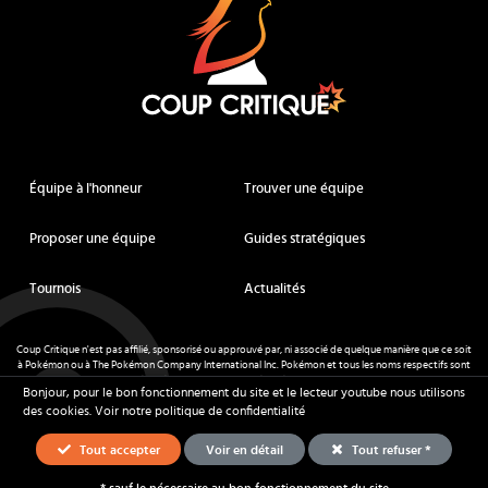
Équipe à l'honneur
Trouver une équipe
Proposer une équipe
Guides stratégiques
Tournois
Actualités
Coup Critique n'est pas affilié, sponsorisé ou approuvé par, ni associé de quelque manière que ce soit
à Pokémon ou à The Pokémon Company International Inc. Pokémon et tous les noms respectifs sont
des marques déposées et des marques déposées. © de Nintendo 1996-
2026
.
Bonjour, pour le bon fonctionnement du site et le lecteur youtube nous utilisons
Mentions légales
-
CGU
- Tous droits réservés - Coup Critique
2026
des cookies.
Voir notre politique de confidentialité
Tout accepter
Voir en détail
Tout refuser *