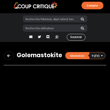
Compte
Coup Critique
adresse email
Twitter
Discord
La Salty Room sur Pokémon Showdo
Soutenir
Golemastokite
9 (EV)
Génération