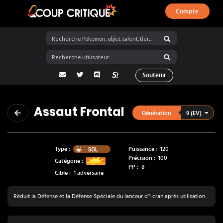
Compte
Coup Critique
adresse email
Twitter
Discord
La Salty Room sur Pokémon Showdo
Soutenir
Assaut Frontal
9 (EV)
Génération
Sol
Type :
Puissance :
120
Précision :
100
Catégorie :
PP :
8
Cible :
1 adversaire
Réduit la Défense et la Défense Spéciale du lanceur d'1 cran après utilisation.