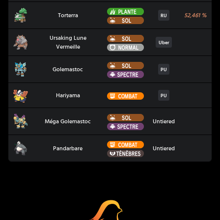
Plante
Torterra
Torterra
52,461
%
RU
Sol
Sol
Ursaking Lune
Ursaking Lune Vermeille
Uber
Normal
Vermeille
Sol
Golemastoc
Golemastoc
PU
Spectre
Hariyama
Combat
Hariyama
PU
Sol
Méga Golemastoc
Méga Golemastoc
Untiered
Spectre
Combat
Pandarbare
Pandarbare
Untiered
Ténèbres
Coup Critique