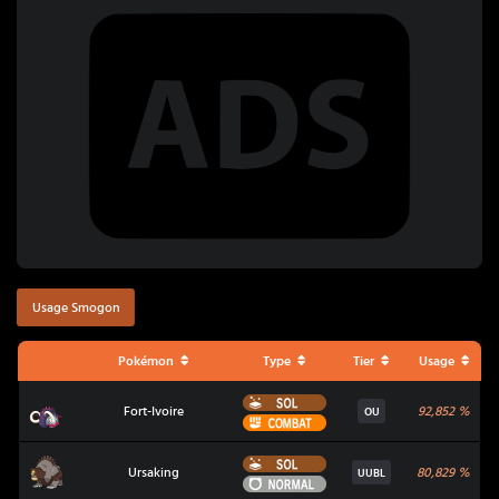
Usage Smogon
Pokémon
Type
Tier
Usage
Sol
Fort-Ivoire
Fort-Ivoire
92,852
%
OU
Combat
Sol
Ursaking
Ursaking
80,829
%
UUBL
Normal